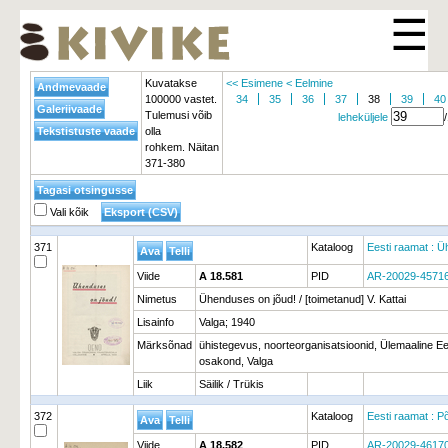
☰
Kuvatakse
<< Esimene
< Eelmine
100000 vastet.
34
35
36
37
38
39
40
Tulemusi võib
leheküljele
olla
rohkem. Näitan
371-380
Vali kõik
371
Kataloog
Eesti raamat : Ü
Viide
A 18.581
PID
AR-20029-4571
Nimetus
Ühenduses on jõud! / [toimetanud] V. Kattai
Lisainfo
Valga; 1940
Märksõnad
ühistegevus, noorteorganisatsioonid, Ülemaaline E
osakond, Valga
Liik
Säilik / Trükis
372
Kataloog
Eesti raamat : P
Viide
A 18.582
PID
AR-20029-4617