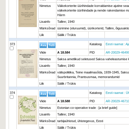
Nimetus
Väikekorterite üürihindade korraldamise ajutine sead
väikekorterite üürihindade ja nende rakendamise m
Härm
Lisainfo
Tallinn; 1940
Märksõnad
üürimine (eluruumid), üürikorterid, Tallinn, õigusakti
Liik
Säilik / Trükis
373
Kataloog
Eesti raamat : Aj
Viide
A 18.584
PID
AR-20029-4649
Nimetus
Saksa ametlikud seletused Saksa vaheleastumise 
Lisainfo
Tallinn; 1940
Märksõnad
välispoliitika, Teine maailmasõda, 1939-1945, Saks
Suurbritannia, Prantsusmaa, memorandumid
Liik
Säilik / Trükis
374
Kataloog
Eesti raamat : Ü
Viide
A 18.588
PID
AR-20029-4671
Nimetus
Estonian co-operative trade : [a brief guide]
Lisainfo
Tallinn; 1940
Märksõnad
tarbijaühistud, ühistegevus, Eesti
Liik
Säilik / Trükis