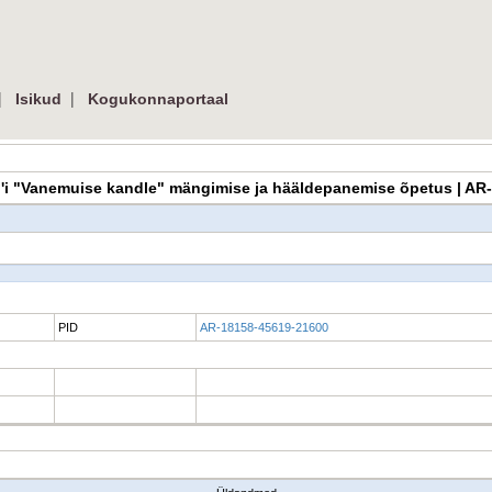
|
|
Isikud
Kogukonnaportaal
sson'i "Vanemuise kandle" mängimise ja hääldepanemise õpetus | A
PID
AR-18158-45619-21600