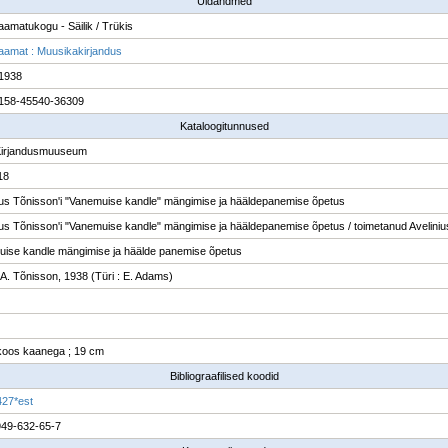
Üldandmed
raamatukogu - Säilik / Trükis
raamat : Muusikakirjandus
 1938
158-45540-36309
Kataloogitunnused
Kirjandusmuuseum
18
ius Tõnisson'i "Vanemuise kandle" mängimise ja hääldepanemise õpetus
ius Tõnisson'i "Vanemuise kandle" mängimise ja hääldepanemise õpetus / toimetanud Avelini
ise kandle mängimise ja häälde panemise õpetus
: A. Tõnisson, 1938 (Türi : E. Adams)
. koos kaanega ; 19 cm
Bibliograafilised koodid
27*est
949-632-65-7