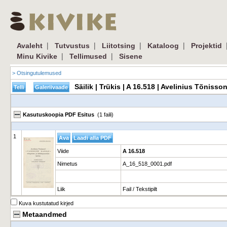
|
|
|
|
Avaleht
Tutvustus
Liitotsing
Kataloog
Projektid
|
|
Minu Kivike
Tellimused
Sisene
> Otsingutulemused
Säilik | Trükis | A 16.518 | Avelinius Tõni
Kasutuskoopia PDF Esitus
(1 faili)
1
Viide
A 16.518
Nimetus
A_16_518_0001.pdf
Liik
Fail / Tekstipilt
Kuva kustutatud kirjed
Metaandmed