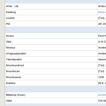
Arhiiv - Liik
Arhiiv
Kataloog
Eesti 
Lisainfo
[Türi];
PID
AR-18
Asutus
Eesti 
Viide
A 16.5
Nimetus
Avelin
(Originaal)pealkiri
Avelin
Täiendpealkiri
Vanemu
Ilmumisandmed
[Türi] 
Ilmumiskoht
[Türi]
Ilmumisaasta
1938
Kirjeldus
[8] lk
Bibliokirje (Ester)
b11434
ISBN
978-9