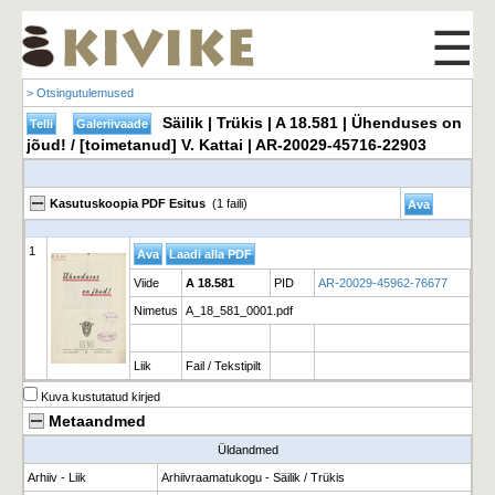
☰
> Otsingutulemused
Säilik | Trükis | A 18.581 | Ühenduses on
jõud! / [toimetanud] V. Kattai | AR-20029-45716-22903
Kasutuskoopia PDF Esitus
(1 faili)
1
Viide
A 18.581
PID
AR-20029-45962-76677
Nimetus
A_18_581_0001.pdf
Liik
Fail / Tekstipilt
Kuva kustutatud kirjed
Metaandmed
Üldandmed
Arhiiv - Liik
Arhiivraamatukogu - Säilik / Trükis