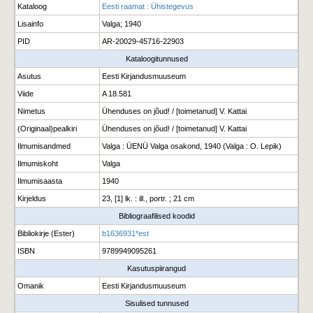
Kataloog
Eesti raamat : Ühistegevus
Lisainfo
Valga; 1940
PID
AR-20029-45716-22903
Kataloogitunnused
Asutus
Eesti Kirjandusmuuseum
Viide
A 18.581
Nimetus
Ühenduses on jõud! / [toimetanud] V. Kattai
(Originaal)pealkiri
Ühenduses on jõud! / [toimetanud] V. Kattai
Ilmumisandmed
Valga : ÜENÜ Valga osakond, 1940 (Valga : O. Lepik)
Ilmumiskoht
Valga
Ilmumisaasta
1940
Kirjeldus
23, [1] lk. : ill., portr. ; 21 cm
Bibliograafilised koodid
Bibliokirje (Ester)
b1636931*est
ISBN
9789949095261
Kasutuspiirangud
Omanik
Eesti Kirjandusmuuseum
Sisulised tunnused