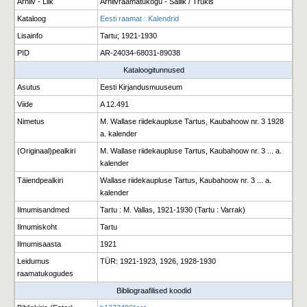
Arhiiv - Liik
Arhiivraamatukogu - Säilik / Trükis
Kataloog
Eesti raamat : Kalendrid
Lisainfo
Tartu; 1921-1930
PID
AR-24034-68031-89038
Kataloogitunnused
Asutus
Eesti Kirjandusmuuseum
Viide
A 12.491
Nimetus
M. Wallase riidekaupluse Tartus, Kaubahoow nr. 3 1928
a. kalender
(Originaal)pealkiri
M. Wallase riidekaupluse Tartus, Kaubahoow nr. 3 ... a.
kalender
Täiendpealkiri
Wallase riidekaupluse Tartus, Kaubahoow nr. 3 ... a.
kalender
Ilmumisandmed
Tartu : M. Vallas, 1921-1930 (Tartu : Varrak)
Ilmumiskoht
Tartu
Ilmumisaasta
1921
Leidumus
TÜR: 1921-1923, 1926, 1928-1930
raamatukogudes
Bibliograafilised koodid