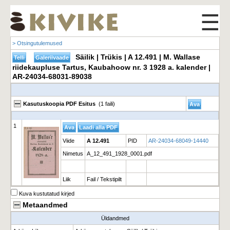
☰
> Otsingutulemused
Säilik | Trükis | A 12.491 | M. Wallase
riidekaupluse Tartus, Kaubahoow nr. 3 1928 a. kalender |
AR-24034-68031-89038
Kasutuskoopia PDF Esitus
(1 faili)
1
Viide
A 12.491
PID
AR-24034-68049-14440
Nimetus
A_12_491_1928_0001.pdf
Liik
Fail / Tekstipilt
Kuva kustutatud kirjed
Metaandmed
Üldandmed