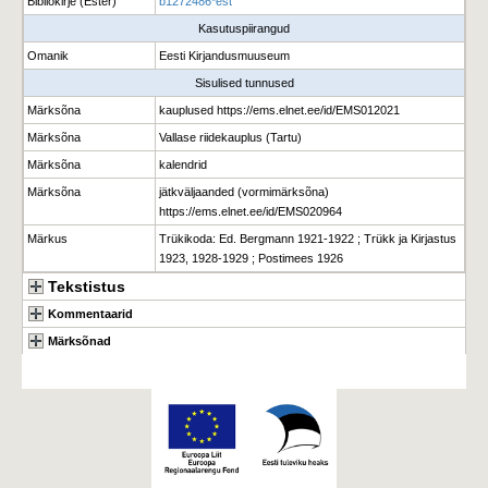
Bibliokirje (Ester)
b1272486*est
Kasutuspiirangud
Omanik
Eesti Kirjandusmuuseum
Sisulised tunnused
Märksõna
kauplused https://ems.elnet.ee/id/EMS012021
Märksõna
Vallase riidekauplus (Tartu)
Märksõna
kalendrid
Märksõna
jätkväljaanded (vormimärksõna)
https://ems.elnet.ee/id/EMS020964
Märkus
Trükikoda: Ed. Bergmann 1921-1922 ; Trükk ja Kirjastus
1923, 1928-1929 ; Postimees 1926
Tekstistus
Kommentaarid
Märksõnad