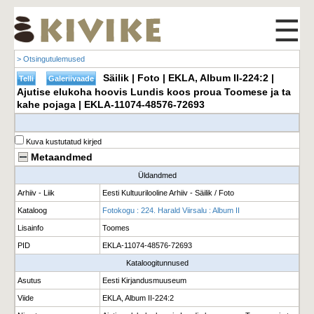
☰
> Otsingutulemused
Säilik | Foto | EKLA, Album II-224:2 |
Ajutise elukoha hoovis Lundis koos proua Toomese ja ta
kahe pojaga | EKLA-11074-48576-72693
Kuva kustutatud kirjed
Metaandmed
Üldandmed
Arhiiv - Liik
Eesti Kultuurilooline Arhiiv - Säilik / Foto
Kataloog
Fotokogu : 224. Harald Viirsalu : Album II
Lisainfo
Toomes
PID
EKLA-11074-48576-72693
Kataloogitunnused
Asutus
Eesti Kirjandusmuuseum
Viide
EKLA, Album II-224:2