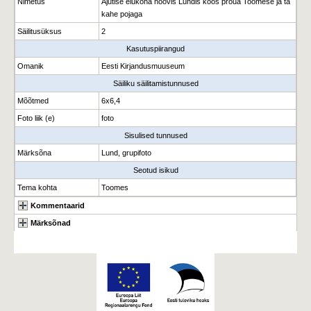
Nimetus
Ajutise elukoha hoovis Lundis koos proua Toomese ja ta
kahe pojaga
Säilitusüksus
2
Kasutuspiirangud
Omanik
Eesti Kirjandusmuuseum
Säiliku säilitamistunnused
Mõõtmed
6x6,4
Foto liik (e)
foto
Sisulised tunnused
Märksõna
Lund, grupifoto
Seotud isikud
Tema kohta
Toomes
Kommentaarid
Märksõnad