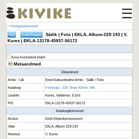
☰
> Otsingutulemused
Säilik | Foto | EKLA, Album-229:143 | V.
Kures | EKLA-13178-45937-56172
Kuva kustutatud kirjed
Metaandmed
Üldandmed
Arhiiv - Liik
Eesti Kultuurilooline Arhiiv - Säilik / Foto
Kataloog
Fotokogu : 229. Ilmar Külvet : Alb.
Lisainfo
Kures, Voldemar; 6,5x5
PID
EKLA-13178-45937-56172
Kataloogitunnused
Asutus
Eesti Kirjandusmuuseum
Viide
EKLA, Album-229:143
Nimetus
V. Kures