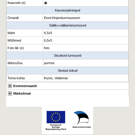
Kaasneb (e)
�
Kasutuspiirangud
Omanik
Eesti Kirjandusmuuseum
Säiliku säilitamistunnused
Maht
6,5x5
Mõõtmed
6,5x5
Foto liik (e)
foto
Sisulised tunnused
Märksõna
portree
Seotud isikud
Tema kohta
Kures, Voldemar
Kommentaarid
Märksõnad