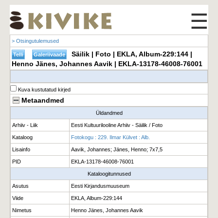
☰
> Otsingutulemused
Säilik | Foto | EKLA, Album-229:144 |
Henno Jänes, Johannes Aavik | EKLA-13178-46008-76001
Kuva kustutatud kirjed
Metaandmed
Üldandmed
Arhiiv - Liik
Eesti Kultuurilooline Arhiiv - Säilik / Foto
Kataloog
Fotokogu : 229. Ilmar Külvet : Alb.
Lisainfo
Aavik, Johannes; Jänes, Henno; 7x7,5
PID
EKLA-13178-46008-76001
Kataloogitunnused
Asutus
Eesti Kirjandusmuuseum
Viide
EKLA, Album-229:144
Nimetus
Henno Jänes, Johannes Aavik