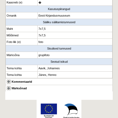
Kaasneb (e)
�
Kasutuspiirangud
Omanik
Eesti Kirjandusmuuseum
Säiliku säilitamistunnused
Maht
7x7,5
Mõõtmed
7x7,5
Foto liik (e)
foto
Sisulised tunnused
Märksõna
grupifoto
Seotud isikud
Tema kohta
Aavik, Johannes
Tema kohta
Jänes, Henno
Kommentaarid
Märksõnad