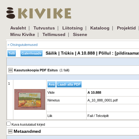
|
|
|
|
Avaleht
Tutvustus
Liitotsing
Kataloog
Projektid
|
|
Minu Kivike
Tellimused
Sisene
> Otsingutulemused
Säilik | Trükis | A 10.888 | Põllul : [pildira
Kasutuskoopia PDF Esitus
(1 faili)
1
Viide
A 10.888
Nimetus
A_10_888_0001.pdf
Liik
Fail / Tekstipilt
Kuva kustutatud kirjed
Metaandmed