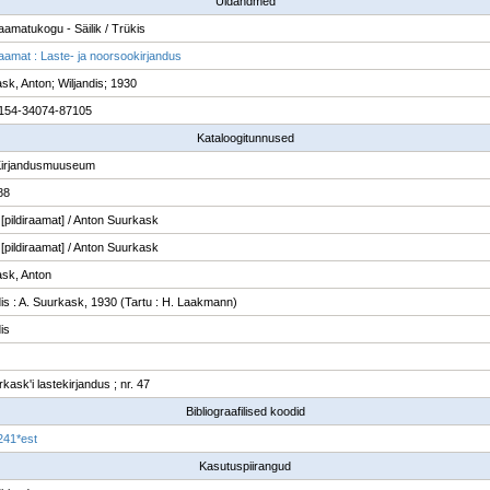
Üldandmed
raamatukogu - Säilik / Trükis
raamat : Laste- ja noorsookirjandus
sk, Anton; Wiljandis; 1930
154-34074-87105
Kataloogitunnused
Kirjandusmuuseum
88
: [pildiraamat] / Anton Suurkask
: [pildiraamat] / Anton Suurkask
sk, Anton
dis : A. Suurkask, 1930 (Tartu : H. Laakmann)
is
kask'i lastekirjandus ; nr. 47
Bibliograafilised koodid
241*est
Kasutuspiirangud