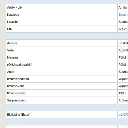
Arhiiv - Liik
Arhiiv
Kataloog
Eesti 
Lisainfo
Suurka
PID
AR-25
Asutus
Eesti 
Viide
A 10.8
Nimetus
Põllul 
(Originaal)pealkiri
Põllul 
Autor
Suurka
Ilmumisandmed
Wiljan
Ilmumiskoht
Wiljand
Ilmumisaasta
1930
Sarjaandmed
A. Suur
Bibliokirje (Ester)
b1417