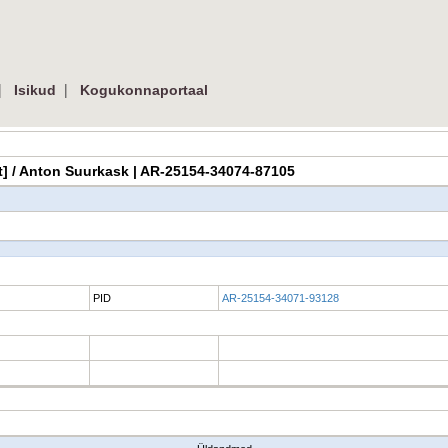
|
|
Isikud
Kogukonnaportaal
amat] / Anton Suurkask | AR-25154-34074-87105
PID
AR-25154-34071-93128