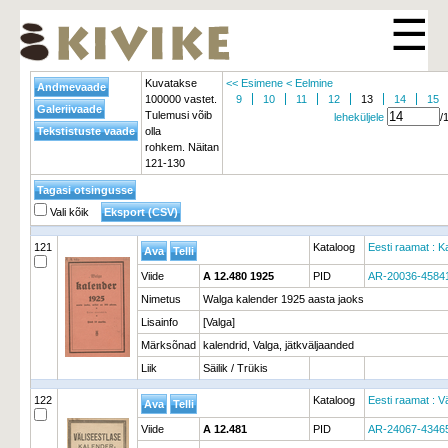
☰
Kuvatakse
<< Esimene
< Eelmine
100000 vastet.
9
10
11
12
13
14
15
Tulemusi võib
leheküljele
/
olla
rohkem. Näitan
121-130
Vali kõik
121
Kataloog
Eesti raamat : K
Viide
A 12.480 1925
PID
AR-20036-4584
Nimetus
Walga kalender 1925 aasta jaoks
Lisainfo
[Valga]
Märksõnad
kalendrid, Valga, jätkväljaanded
Liik
Säilik / Trükis
122
Kataloog
Eesti raamat : Vä
Viide
A 12.481
PID
AR-24067-4346