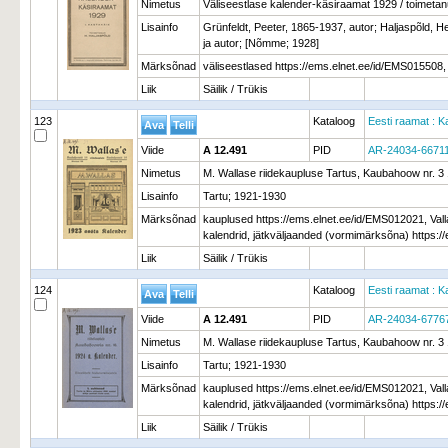
Nimetus
Väliseestlase kalender-käsiraamat 1929 / toimetan
Lisainfo
Grünfeldt, Peeter, 1865-1937, autor; Haljaspõld, H
ja autor; [Nõmme; 1928]
Märksõnad
väliseestlased https://ems.elnet.ee/id/EMS015508,
Liik
Säilik / Trükis
123
Kataloog
Eesti raamat : K
Viide
A 12.491
PID
AR-24034-6671
Nimetus
M. Wallase riidekaupluse Tartus, Kaubahoow nr. 3 
Lisainfo
Tartu; 1921-1930
Märksõnad
kauplused https://ems.elnet.ee/id/EMS012021, Valla
kalendrid, jätkväljaanded (vormimärksõna) https:
Liik
Säilik / Trükis
124
Kataloog
Eesti raamat : K
Viide
A 12.491
PID
AR-24034-6776
Nimetus
M. Wallase riidekaupluse Tartus, Kaubahoow nr. 3 
Lisainfo
Tartu; 1921-1930
Märksõnad
kauplused https://ems.elnet.ee/id/EMS012021, Valla
kalendrid, jätkväljaanded (vormimärksõna) https:
Liik
Säilik / Trükis