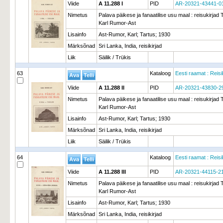
Viide
A 11.288 I
PID
AR-20321-43441-0
Nimetus
Palava päikese ja fanaatilise usu maal : reisukirjad Ts
Karl Rumor-Ast
Lisainfo
Ast-Rumor, Karl; Tartus; 1930
Märksõnad
Sri Lanka, India, reisikirjad
Liik
Säilik / Trükis
63
Kataloog
Eesti raamat : Reisi
Viide
A 11.288 II
PID
AR-20321-43830-2
Nimetus
Palava päikese ja fanaatilise usu maal : reisukirjad Ts
Karl Rumor-Ast
Lisainfo
Ast-Rumor, Karl; Tartus; 1930
Märksõnad
Sri Lanka, India, reisikirjad
Liik
Säilik / Trükis
64
Kataloog
Eesti raamat : Reisi
Viide
A 11.288 III
PID
AR-20321-44115-2
Nimetus
Palava päikese ja fanaatilise usu maal : reisukirjad Ts
Karl Rumor-Ast
Lisainfo
Ast-Rumor, Karl; Tartus; 1930
Märksõnad
Sri Lanka, India, reisikirjad