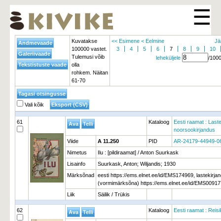
☰
Kuvatakse
<< Esimene
< Eelmine
Jä
100000 vastet.
3
4
5
6
7
8
9
10
Tulemusi võib
leheküljele
/100
olla
rohkem. Näitan
61-70
Vali kõik
61
Kataloog
Eesti raamat : Laste
noorsookirjandus
Viide
A 11.250
PID
AR-24179-44949-0
Nimetus
Ilu : [pildiraamat] / Anton Suurkask
Lisainfo
Suurkask, Anton; Wiljandis; 1930
Märksõnad
eesti https://ems.elnet.ee/id/EMS174969, lastekirja
(vormimärksõna) https://ems.elnet.ee/id/EMS009177
Liik
Säilik / Trükis
62
Kataloog
Eesti raamat : Reisi