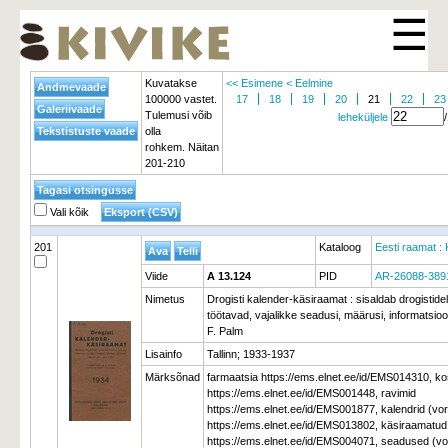
☰
Kuvatakse
<< Esimene
< Eelmine
100000 vastet.
17
18
19
20
21
22
23
Tulemusi võib
leheküljele
olla
rohkem. Näitan
201-210
Vali kõik
201
Kataloog
Eesti raamat : 
Viide
A 13.124
PID
AR-26088-389
Nimetus
Drogisti kalender-käsiraamat : sisaldab drogistidele
töötavad, vajalikke seadusi, määrusi, informatsioo
F. Palm
Lisainfo
Tallinn; 1933-1937
Märksõnad
farmaatsia https://ems.elnet.ee/id/EMS014310, k
https://ems.elnet.ee/id/EMS001448, ravimid
https://ems.elnet.ee/id/EMS001877, kalendrid (v
https://ems.elnet.ee/id/EMS013802, käsiraamatu
https://ems.elnet.ee/id/EMS004071, seadused (v