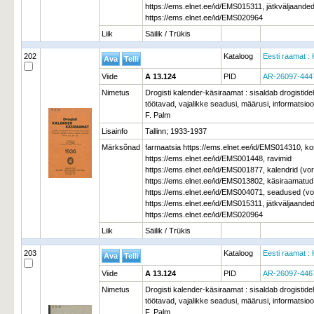
https://ems.elnet.ee/id/EMS015311, jätkväljaand
https://ems.elnet.ee/id/EMS020964
Liik
Säilik / Trükis
202
Kataloog
Eesti raamat : 
Viide
A 13.124
PID
AR-26097-444
Nimetus
Drogisti kalender-käsiraamat : sisaldab drogistidele
töötavad, vajalikke seadusi, määrusi, informatsioo
F. Palm
Lisainfo
Tallinn; 1933-1937
Märksõnad
farmaatsia https://ems.elnet.ee/id/EMS014310, k
https://ems.elnet.ee/id/EMS001448, ravimid
https://ems.elnet.ee/id/EMS001877, kalendrid (v
https://ems.elnet.ee/id/EMS013802, käsiraamatu
https://ems.elnet.ee/id/EMS004071, seadused (v
https://ems.elnet.ee/id/EMS015311, jätkväljaand
https://ems.elnet.ee/id/EMS020964
Liik
Säilik / Trükis
203
Kataloog
Eesti raamat : 
Viide
A 13.124
PID
AR-26097-446
Nimetus
Drogisti kalender-käsiraamat : sisaldab drogistidele
töötavad, vajalikke seadusi, määrusi, informatsioo
F. Palm