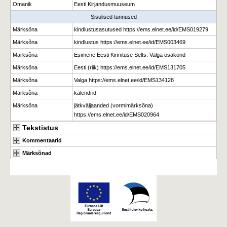
Omanik
Eesti Kirjandusmuuseum
Sisulised tunnused
Märksõna
kindlustusasutused https://ems.elnet.ee/id/EMS019279
Märksõna
kindlustus https://ems.elnet.ee/id/EMS003469
Märksõna
Esimene Eesti Kinnituse Selts. Valga osakond
Märksõna
Eesti (riik) https://ems.elnet.ee/id/EMS131705
Märksõna
Valga https://ems.elnet.ee/id/EMS134128
Märksõna
kalendrid
Märksõna
jätkväljaanded (vormimärksõna)
https://ems.elnet.ee/id/EMS020964
Tekstistus
Kommentaarid
Märksõnad