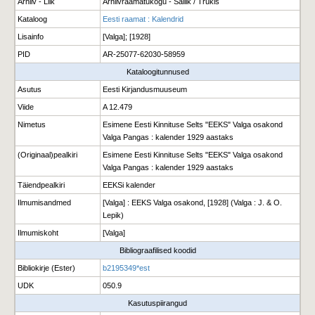
Arhiiv - Liik
Arhiivraamatukogu - Säilik / Trükis
Kataloog
Eesti raamat : Kalendrid
Lisainfo
[Valga]; [1928]
PID
AR-25077-62030-58959
Kataloogitunnused
Asutus
Eesti Kirjandusmuuseum
Viide
A 12.479
Nimetus
Esimene Eesti Kinnituse Selts "EEKS" Valga osakond
Valga Pangas : kalender 1929 aastaks
(Originaal)pealkiri
Esimene Eesti Kinnituse Selts "EEKS" Valga osakond
Valga Pangas : kalender 1929 aastaks
Täiendpealkiri
EEKSi kalender
Ilmumisandmed
[Valga] : EEKS Valga osakond, [1928] (Valga : J. & O.
Lepik)
Ilmumiskoht
[Valga]
Bibliograafilised koodid
Bibliokirje (Ester)
b2195349*est
UDK
050.9
Kasutuspiirangud