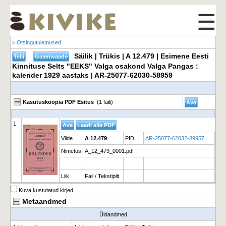
☰
> Otsingutulemused
Säilik | Trükis | A 12.479 | Esimene Eesti
Kinnituse Selts "EEKS" Valga osakond Valga Pangas :
kalender 1929 aastaks | AR-25077-62030-58959
Kasutuskoopia PDF Esitus
(1 faili)
1
Viide
A 12.479
PID
AR-25077-62032-89957
Nimetus
A_12_479_0001.pdf
Liik
Fail / Tekstipilt
Kuva kustutatud kirjed
Metaandmed
Üldandmed