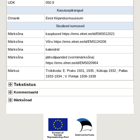
UDK
050.9
Kasutuspiirangud
Omanik
Eesti Kirjandusmuuseum
Sisulised tunnused
Märksõna
kauplused https://ems.elnet.ee/id/EMS012021
Märksõna
Võru https://ems.elnet.ee/id/EMS134206
Märksõna
kalendrid
Märksõna
jätkväljaanded (vormimärksõna)
https://ems.elnet.ee/id/EMS020964
Märkus
Trükikoda: E. Praks 1931, 1935 ; Külvaja 1932 ; Pallas
1933-1934 ; V. Pohlak 1936-1938
Tekstistus
Kommentaarid
Märksõnad