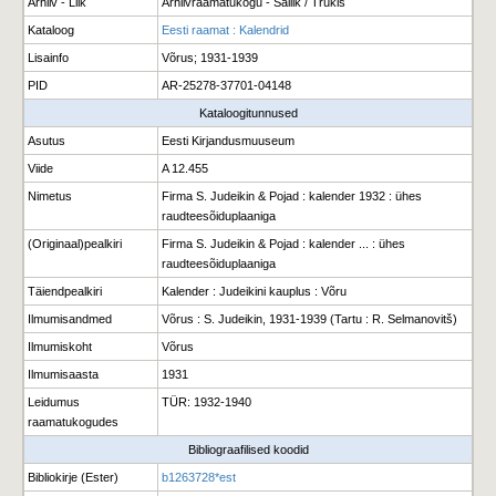
Arhiiv - Liik
Arhiivraamatukogu - Säilik / Trükis
Kataloog
Eesti raamat : Kalendrid
Lisainfo
Võrus; 1931-1939
PID
AR-25278-37701-04148
Kataloogitunnused
Asutus
Eesti Kirjandusmuuseum
Viide
A 12.455
Nimetus
Firma S. Judeikin & Pojad : kalender 1932 : ühes
raudteesõiduplaaniga
(Originaal)pealkiri
Firma S. Judeikin & Pojad : kalender ... : ühes
raudteesõiduplaaniga
Täiendpealkiri
Kalender : Judeikini kauplus : Võru
Ilmumisandmed
Võrus : S. Judeikin, 1931-1939 (Tartu : R. Selmanovitš)
Ilmumiskoht
Võrus
Ilmumisaasta
1931
Leidumus
TÜR: 1932-1940
raamatukogudes
Bibliograafilised koodid
Bibliokirje (Ester)
b1263728*est