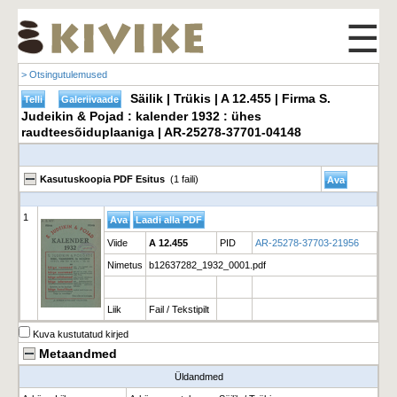
☰
> Otsingutulemused
Säilik | Trükis | A 12.455 | Firma S.
Judeikin & Pojad : kalender 1932 : ühes
raudteesõiduplaaniga | AR-25278-37701-04148
Kasutuskoopia PDF Esitus
(1 faili)
1
Viide
A 12.455
PID
AR-25278-37703-21956
Nimetus
b12637282_1932_0001.pdf
Liik
Fail / Tekstipilt
Kuva kustutatud kirjed
Metaandmed
Üldandmed