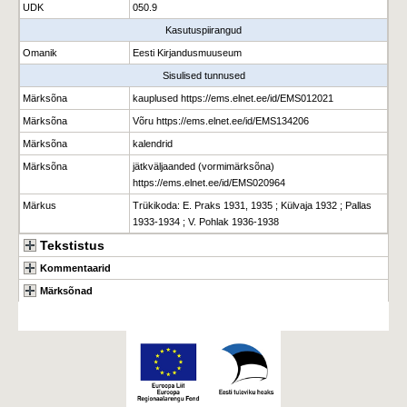
UDK
050.9
Kasutuspiirangud
Omanik
Eesti Kirjandusmuuseum
Sisulised tunnused
Märksõna
kauplused https://ems.elnet.ee/id/EMS012021
Märksõna
Võru https://ems.elnet.ee/id/EMS134206
Märksõna
kalendrid
Märksõna
jätkväljaanded (vormimärksõna)
https://ems.elnet.ee/id/EMS020964
Märkus
Trükikoda: E. Praks 1931, 1935 ; Külvaja 1932 ; Pallas
1933-1934 ; V. Pohlak 1936-1938
Tekstistus
Kommentaarid
Märksõnad