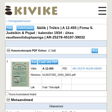
☰
> Otsingutulemused
Säilik | Trükis | A 12.455 | Firma S.
Judeikin & Pojad : kalender 1934 : ühes
raudteesõiduplaaniga | AR-25278-45197-39032
Kasutuskoopia PDF Esitus
(1 faili)
1
Viide
A 12.455
PID
AR-25278-45199-58000
Nimetus
b12637282_1934_0001.pdf
Liik
Fail / Tekstipilt
Kuva kustutatud kirjed
Metaandmed
Üldandmed