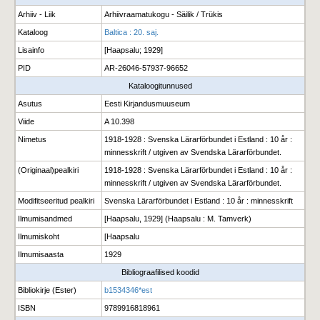
Arhiiv - Liik
Arhiivraamatukogu - Säilik / Trükis
Kataloog
Baltica : 20. saj.
Lisainfo
[Haapsalu; 1929]
PID
AR-26046-57937-96652
Kataloogitunnused
Asutus
Eesti Kirjandusmuuseum
Viide
A 10.398
Nimetus
1918-1928 : Svenska Lärarförbundet i Estland : 10 år :
minnesskrift / utgiven av Svendska Lärarförbundet.
(Originaal)pealkiri
1918-1928 : Svenska Lärarförbundet i Estland : 10 år :
minnesskrift / utgiven av Svendska Lärarförbundet.
Modifitseeritud pealkiri
Svenska Lärarförbundet i Estland : 10 år : minnesskrift
Ilmumisandmed
[Haapsalu, 1929] (Haapsalu : M. Tamverk)
Ilmumiskoht
[Haapsalu
Ilmumisaasta
1929
Bibliograafilised koodid
Bibliokirje (Ester)
b1534346*est
ISBN
9789916818961