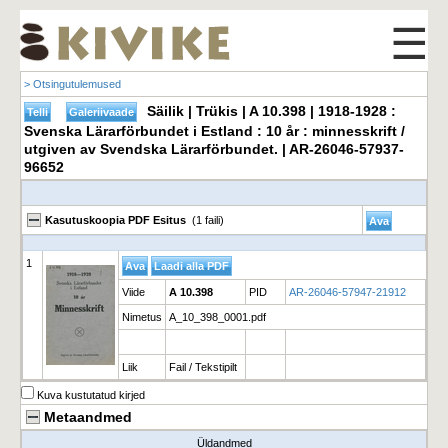
☰
> Otsingutulemused
Säilik | Trükis | A 10.398 | 1918-1928 :
Svenska Lärarförbundet i Estland : 10 år : minnesskrift /
utgiven av Svendska Lärarförbundet. | AR-26046-57937-
96652
Kasutuskoopia PDF Esitus
(1 faili)
1
Viide
A 10.398
PID
AR-26046-57947-21912
Nimetus
A_10_398_0001.pdf
Liik
Fail / Tekstipilt
Kuva kustutatud kirjed
Metaandmed
Üldandmed