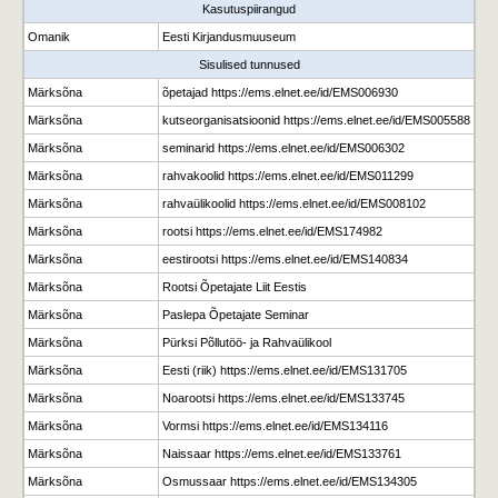
Kasutuspiirangud
Omanik
Eesti Kirjandusmuuseum
Sisulised tunnused
Märksõna
õpetajad https://ems.elnet.ee/id/EMS006930
Märksõna
kutseorganisatsioonid https://ems.elnet.ee/id/EMS005588
Märksõna
seminarid https://ems.elnet.ee/id/EMS006302
Märksõna
rahvakoolid https://ems.elnet.ee/id/EMS011299
Märksõna
rahvaülikoolid https://ems.elnet.ee/id/EMS008102
Märksõna
rootsi https://ems.elnet.ee/id/EMS174982
Märksõna
eestirootsi https://ems.elnet.ee/id/EMS140834
Märksõna
Rootsi Õpetajate Liit Eestis
Märksõna
Paslepa Õpetajate Seminar
Märksõna
Pürksi Põllutöö- ja Rahvaülikool
Märksõna
Eesti (riik) https://ems.elnet.ee/id/EMS131705
Märksõna
Noarootsi https://ems.elnet.ee/id/EMS133745
Märksõna
Vormsi https://ems.elnet.ee/id/EMS134116
Märksõna
Naissaar https://ems.elnet.ee/id/EMS133761
Märksõna
Osmussaar https://ems.elnet.ee/id/EMS134305