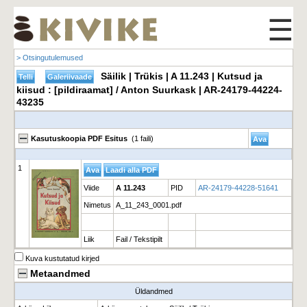
☰
> Otsingutulemused
Säilik | Trükis | A 11.243 | Kutsud ja
kiisud : [pildiraamat] / Anton Suurkask | AR-24179-44224-
43235
Kasutuskoopia PDF Esitus
(1 faili)
1
Viide
A 11.243
PID
AR-24179-44228-51641
Nimetus
A_11_243_0001.pdf
Liik
Fail / Tekstipilt
Kuva kustutatud kirjed
Metaandmed
Üldandmed