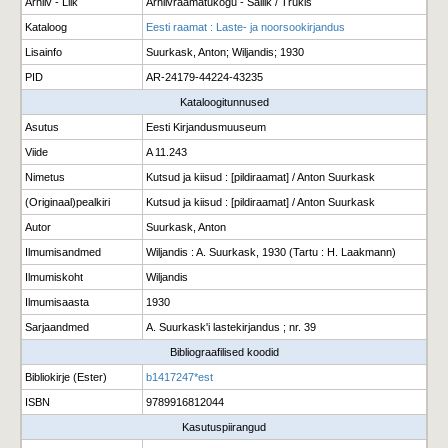
Arhiiv - Liik
Arhiivraamatukogu - Säilik / Trükis
Kataloog
Eesti raamat : Laste- ja noorsookirjandus
Lisainfo
Suurkask, Anton; Wiljandis; 1930
PID
AR-24179-44224-43235
Kataloogitunnused
Asutus
Eesti Kirjandusmuuseum
Viide
A 11.243
Nimetus
Kutsud ja kiisud : [pildiraamat] / Anton Suurkask
(Originaal)pealkiri
Kutsud ja kiisud : [pildiraamat] / Anton Suurkask
Autor
Suurkask, Anton
Ilmumisandmed
Wiljandis : A. Suurkask, 1930 (Tartu : H. Laakmann)
Ilmumiskoht
Wiljandis
Ilmumisaasta
1930
Sarjaandmed
A. Suurkask'i lastekirjandus ; nr. 39
Bibliograafilised koodid
Bibliokirje (Ester)
b1417247*est
ISBN
9789916812044
Kasutuspiirangud