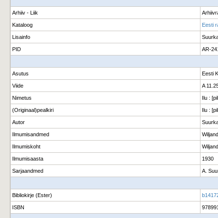
Arhiiv - Liik
Arhiiv
Kataloog
Eesti 
Lisainfo
Suurka
PID
AR-24
Asutus
Eesti 
Viide
A 11.2
Nimetus
Ilu : [
(Originaal)pealkiri
Ilu : [
Autor
Suurka
Ilmumisandmed
Wiljan
Ilmumiskoht
Wiljand
Ilmumisaasta
1930
Sarjaandmed
A. Suur
Bibliokirje (Ester)
b1417
ISBN
97899