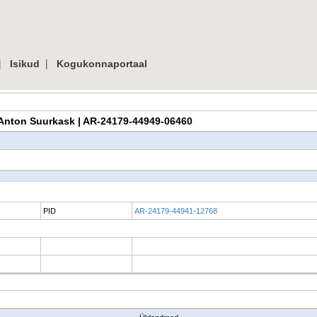
|
|
Isikud
Kogukonnaportaal
t] / Anton Suurkask | AR-24179-44949-06460
PID
AR-24179-44941-12768