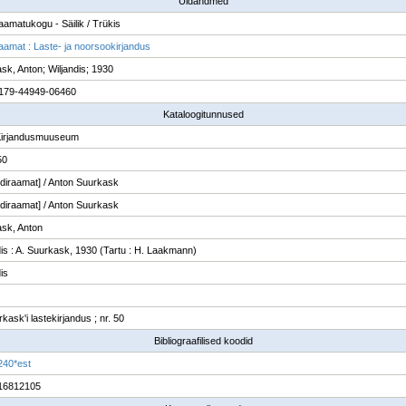
Üldandmed
raamatukogu - Säilik / Trükis
raamat : Laste- ja noorsookirjandus
sk, Anton; Wiljandis; 1930
179-44949-06460
Kataloogitunnused
Kirjandusmuuseum
50
pildiraamat] / Anton Suurkask
pildiraamat] / Anton Suurkask
sk, Anton
dis : A. Suurkask, 1930 (Tartu : H. Laakmann)
is
kask'i lastekirjandus ; nr. 50
Bibliograafilised koodid
240*est
16812105