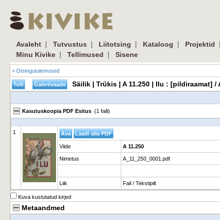
|
|
|
|
Avaleht
Tutvustus
Liitotsing
Kataloog
Projektid
|
|
Minu Kivike
Tellimused
Sisene
> Otsingutulemused
Säilik | Trükis | A 11.250 | Ilu : [pildiraama
Kasutuskoopia PDF Esitus
(1 faili)
1
Viide
A 11.250
Nimetus
A_11_250_0001.pdf
Liik
Fail / Tekstipilt
Kuva kustutatud kirjed
Metaandmed