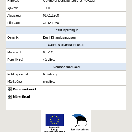
Nimetus
Göteborgi leerilapsi 1960. a. kevadel
Ajakate
1960
Algusaeg
01.01.1960
Lõpuaeg
31.12.1960
Kasutuspiirangud
Omanik
Eesti Kirjandusmuuseum
Säiliku säilitamistunnused
Mõõtmed
8,5x12,5
Foto liik (e)
värvifoto
Sisulised tunnused
Koht täpsemalt
Göteborg
Märksõna
grupifoto
Kommentaarid
Märksõnad