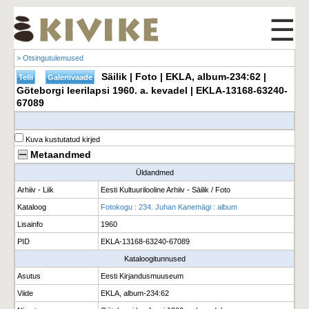
☰
> Otsingutulemused
Säilik | Foto | EKLA, album-234:62 |
Göteborgi leerilapsi 1960. a. kevadel | EKLA-13168-63240-
67089
Kuva kustutatud kirjed
Metaandmed
Üldandmed
Arhiiv - Liik
Eesti Kultuurilooline Arhiiv - Säilik / Foto
Kataloog
Fotokogu : 234. Juhan Kanemägi : album
Lisainfo
1960
PID
EKLA-13168-63240-67089
Kataloogitunnused
Asutus
Eesti Kirjandusmuuseum
Viide
EKLA, album-234:62