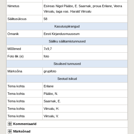
Nimetus
Esireas Nigol Pääbo, E. Saarnak, proua Erilane, Veera
Viirsalu, taga vas. Harald Viirsalu
Säilitusüksus
58
Kasutuspiirangud
Omanik
Eesti Kirjandusmuuseum
Säiliku säilitamistunnused
Mõõtmed
7x9,7
Foto liik (e)
foto
Sisulised tunnused
Märksõna
grupifoto
Seotud isikud
Tema kohta
Erilane
Tema kohta
Pääbo, N.
Tema kohta
Saarnak, E.
Tema kohta
Viirsalu, H.
Tema kohta
Viirsalu, V.
Kommentaarid
Märksõnad