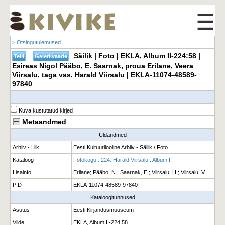
☰
> Otsingutulemused
Säilik | Foto | EKLA, Album II-224:58 |
Esireas Nigol Pääbo, E. Saarnak, proua Erilane, Veera
Viirsalu, taga vas. Harald Viirsalu | EKLA-11074-48589-
97840
Kuva kustutatud kirjed
Metaandmed
Üldandmed
Arhiiv - Liik
Eesti Kultuurilooline Arhiiv - Säilik / Foto
Kataloog
Fotokogu : 224. Harald Viirsalu : Album II
Lisainfo
Erilane; Pääbo, N.; Saarnak, E.; Viirsalu, H.; Viirsalu, V.
PID
EKLA-11074-48589-97840
Kataloogitunnused
Asutus
Eesti Kirjandusmuuseum
Viide
EKLA, Album II-224:58