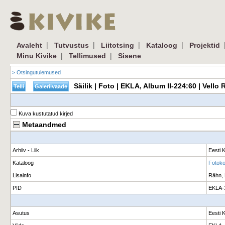
|
|
|
|
Avaleht
Tutvustus
Liitotsing
Kataloog
Projektid
|
|
Minu Kivike
Tellimused
Sisene
> Otsingutulemused
Säilik | Foto | EKLA, Album II-224:60 | Vell
Kuva kustutatud kirjed
Metaandmed
Arhiiv - Liik
Eesti K
Kataloog
Fotokog
Lisainfo
Rähn, E
PID
EKLA-
Asutus
Eesti 