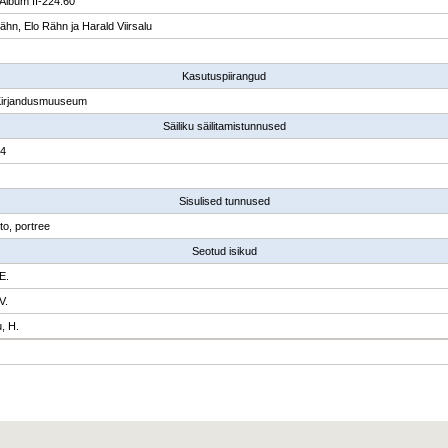
Album II-224:60
Rähn, Elo Rähn ja Harald Viirsalu
Kasutuspiirangud
Kirjandusmuuseum
Säiliku säilitamistunnused
14
Sisulised tunnused
to, portree
Seotud isikud
E.
V.
u, H.