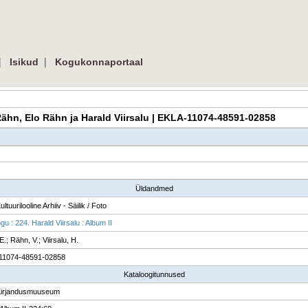
|
|
Isikud
Kogukonnaportaal
o Rähn, Elo Rähn ja Harald Viirsalu | EKLA-11074-48591-02858
Üldandmed
ultuurilooline Arhiiv - Säilik / Foto
u : 224. Harald Viirsalu : Album II
.; Rähn, V.; Viirsalu, H.
11074-48591-02858
Kataloogitunnused
Kirjandusmuuseum