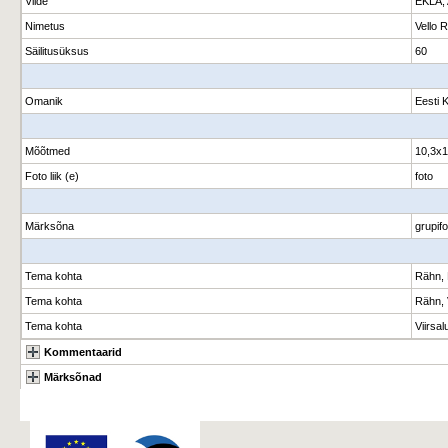
Viide
EKLA, 
Nimetus
Vello 
Säilitusüksus
60
Omanik
Eesti 
Mõõtmed
10,3x
Foto liik (e)
foto
Märksõna
grupifo
Tema kohta
Rähn, 
Tema kohta
Rähn, 
Tema kohta
Viirsal
Kommentaarid
Märksõnad