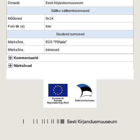
Omanik
Eesti Kirjandusmuuseum
Säiliku säilitamistunnused
Mõõtmed
9x14
Foto liik (e)
foto
Sisulised tunnused
Märksõna
EÜS "Põhjala"
Märksõna
inimesed
Kommentaarid
Märksõnad