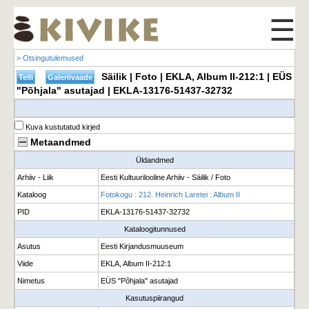
☰
> Otsingutulemused
Säilik | Foto | EKLA, Album II-212:1 | EÜS
"Põhjala" asutajad | EKLA-13176-51437-32732
Kuva kustutatud kirjed
Metaandmed
Üldandmed
Arhiiv - Liik
Eesti Kultuurilooline Arhiiv - Säilik / Foto
Kataloog
Fotokogu : 212. Heinrich Laretei : Album II
PID
EKLA-13176-51437-32732
Kataloogitunnused
Asutus
Eesti Kirjandusmuuseum
Viide
EKLA, Album II-212:1
Nimetus
EÜS "Põhjala" asutajad
Kasutuspiirangud