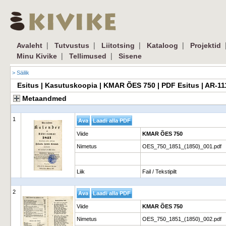
|
|
|
|
Avaleht
Tutvustus
Liitotsing
Kataloog
Projektid
|
|
Minu Kivike
Tellimused
Sisene
> Säilik
Esitus | Kasutuskoopia | KMAR ÕES 750 | PDF Esitus | AR-1
Metaandmed
1
Viide
KMAR ÕES 750
Nimetus
OES_750_1851_(1850)_001.pdf
Liik
Fail / Tekstipilt
2
Viide
KMAR ÕES 750
Nimetus
OES_750_1851_(1850)_002.pdf