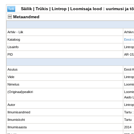
Säilik | Trükis | Lintrop | Loomisaja lood : uurimusi ja
Metaandmed
Arhiiv - Liik
Arhiiv
Kataloog
Eesti 
Lisainfo
Lintro
PID
AR-15
Asutus
Eesti 
Viide
Lintrop
Nimetus
Loomis
(Originaal)pealkiri
Loomisa
Aado L
Autor
Lintro
Ilmumisandmed
Tartu 
Ilmumiskoht
Tartu
Ilmumisaasta
2014