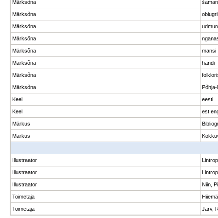
Märksõna
šaman
Märksõna
obiugri
Märksõna
udmur
Märksõna
ngana
Märksõna
mansi
Märksõna
handi
Märksõna
folklor
Märksõna
Põhja-
Keel
eesti
Keel
est en
Märkus
Biblio
Märkus
Kokkuv
Illustraator
Lintro
Illustraator
Lintrop
Illustraator
Niin, P
Toimetaja
Hiiemä
Toimetaja
Järv, R