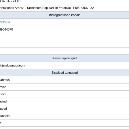
 lk. : ill. ; 23 cm
tationes Archivi Traditionum Popularium Estoniae, 1406-636X ; 32
Bibliograafilised koodid
224*est
49544370
Kasutuspiirangud
Kirjandusmuuseum
Sisulised tunnused
pärimus
amine
ndid
aulud
used
sundid
d