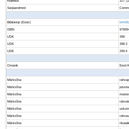
Kirjeldus
327, [1]
Sarjaandmed
Commen
Bibliokirje (Ester)
b4438
ISBN
97899
UDK
398
UDK
398.3
UDK
299.4
Omanik
Eesti 
Märksõna
rahva
Märksõna
jutust
Märksõna
muiste
Märksõna
rahval
Märksõna
uskum
Märksõna
rahvau
Märksõna
rituaali