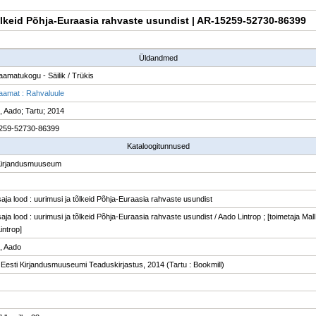
 tõlkeid Põhja-Euraasia rahvaste usundist | AR-15259-52730-86399
Üldandmed
raamatukogu - Säilik / Trükis
raamat : Rahvaluule
p, Aado; Tartu; 2014
259-52730-86399
Kataloogitunnused
Kirjandusmuuseum
aja lood : uurimusi ja tõlkeid Põhja-Euraasia rahvaste usundist
ja lood : uurimusi ja tõlkeid Põhja-Euraasia rahvaste usundist / Aado Lintrop ; [toimetaja Mall
introp]
p, Aado
: Eesti Kirjandusmuuseumi Teaduskirjastus, 2014 (Tartu : Bookmill)