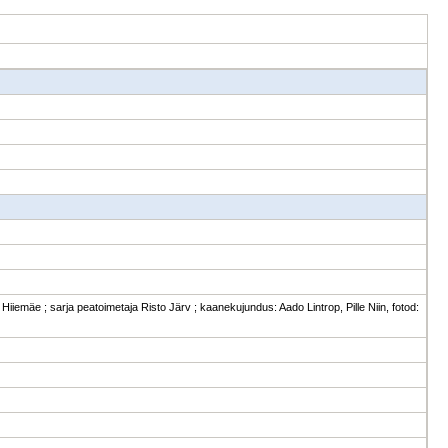
 Hiiemäe ; sarja peatoimetaja Risto Järv ; kaanekujundus: Aado Lintrop, Pille Niin, fotod: