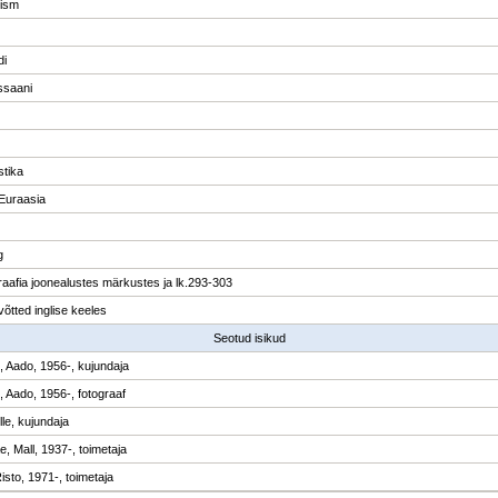
ism
di
ssaani
istika
Euraasia
g
graafia joonealustes märkustes ja lk.293-303
õtted inglise keeles
Seotud isikud
p, Aado, 1956-, kujundaja
, Aado, 1956-, fotograaf
ille, kujundaja
e, Mall, 1937-, toimetaja
isto, 1971-, toimetaja