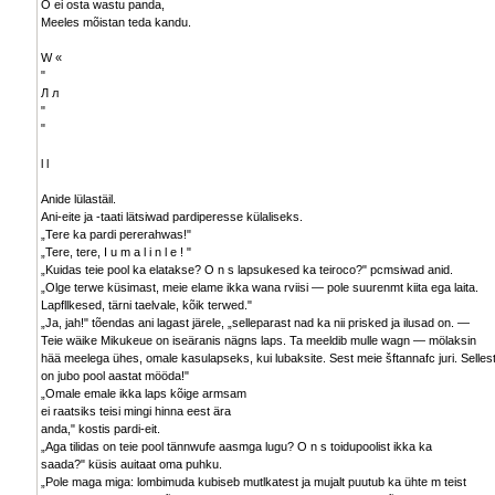
O ei osta wastu panda,
Meeles mõistan teda kandu.
W «
"
Л л
"
"
l l
Anide lülastäil.
Ani-eite ja -taati lätsiwad pardiperesse külaliseks.
„Tere ka pardi pererahwas!"
„Tere, tere, I u m a l i n l e ! "
„Kuidas teie pool ka elatakse? O n s lapsukesed ka teiroco?" pcmsiwad anid.
„Olge terwe küsimast, meie elame ikka wana rviisi — pole suurenmt kiita ega laita.
Lapfllkesed, tärni taelvale, kõik terwed."
„Ja, jah!" tõendas ani lagast järele, „selleparast nad ka nii prisked ja ilusad on. —
Teie wäike Mikukeue on iseäranis nägns laps. Ta meeldib mulle wagn — mölaksin
hää meelega ühes, omale kasulapseks, kui lubaksite. Sest meie šftannafc juri. Selles
on jubo pool aastat mööda!"
„Omale emale ikka laps kõige armsam
ei raatsiks teisi mingi hinna eest ära
anda," kostis pardi-eit.
„Aga tilidas on teie pool tännwufe aasmga lugu? O n s toidupoolist ikka ka
saada?" küsis auitaat oma puhku.
„Pole maga miga: lombimuda kubiseb mutlkatest ja mujalt puutub ka ühte m teist