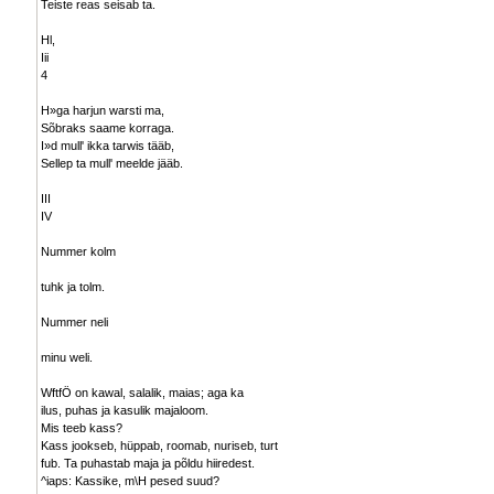
Teiste reas seisab ta.
Hl,
Iii
4
H»ga harjun warsti ma,
Sõbraks saame korraga.
I»d mull' ikka tarwis tääb,
Sellep ta mull' meelde jääb.
III
IV
Nummer kolm
tuhk ja tolm.
Nummer neli
minu weli.
WftfÖ on kawal, salalik, maias; aga ka
ilus, puhas ja kasulik majaloom.
Mis teeb kass?
Kass jookseb, hüppab, roomab, nuriseb, turt
fub. Ta puhastab maja ja põldu hiiredest.
^iaps: Kassike, m\H pesed suud?