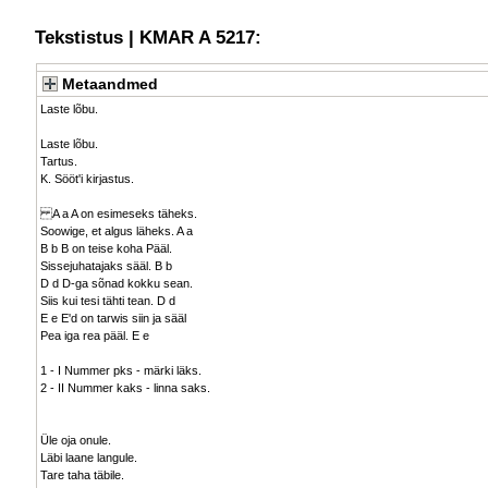
Tekstistus | KMAR A 5217:
Metaandmed
Laste lõbu.
Laste lõbu.
Tartus.
K. Sööt'i kirjastus.
A a A on esimeseks täheks.
Soowige, et algus läheks. A a
B b B on teise koha Pääl.
Sissejuhatajaks sääl. B b
D d D-ga sõnad kokku sean.
Siis kui tesi tähti tean. D d
E e E'd on tarwis siin ja sääl
Pea iga rea pääl. E e
1 - I Nummer pks - märki läks.
2 - II Nummer kaks - linna saks.
Üle oja onule.
Läbi laane langule.
Tare taha täbile.