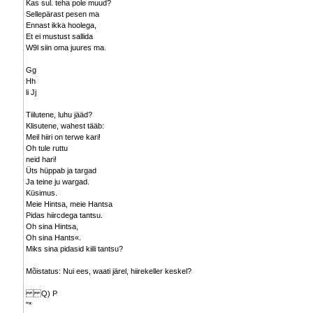
Kas sul. teha pole muud?
Sellepärast pesen ma
Ennast ikka hoolega,
Et ei mustust sallida
W9l siin oma juures ma.
Gg
Hh
li Jj
Tiilutene, luhu jääd?
Klisutene, wahest tääb:
Meil hiiri on terwe kari!
Oh tule ruttu
neid hari!
Üts hüppab ja targad
Ja teine ju wargad.
Küsimus.
Meie Hintsa, meie Hantsa
Pidas hiircdega tantsu.
Oh sina Hintsa,
Oh sina Hants«.
Miks sina pidasid kiili tantsu?
Mõistatus: Nui ees, waati järel, hiirekeller keskel?
Q) P
"*