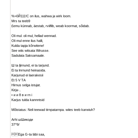
%>0Й111!С on ilus, wahwa ja wirk loom.
Mrs ta teeb9
£emu künnab, äestab, rviiflib, weab koormat, sõidab.
Oli mul. oli mul, hellad wennad.
Oli mul enne ilus halli,
Kulda tapja kõrwitene!
See wiis witsata Wirusse.
Sadulata Saksamaale.
Ш ta ljirnund, ei ta tarjund.
Ei ta lnrnund heinasida.
Karjunud ei laerakesii
Et 5 V ТА
Hirnus selga istujat.
Kirja-..
• и и 8 в и rn i
Karjus tulda kannntsid
Mõistatus: Neli teewad tirnpatarnpa. wiies teeb karwiuh?
Arhi шШикоди
37^9/
Ega G-ta läbi saa,