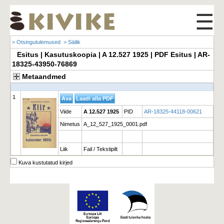
☰
> Otsingutulemused
> Säilik
Esitus | Kasutuskoopia | A 12.527 1925 | PDF Esitus | AR-
18325-43950-76869
Metaandmed
1
Viide
A 12.527 1925
PID
AR-18325-44118-00621
Nimetus
A_12_527_1925_0001.pdf
Liik
Fail / Tekstipilt
Kuva kustutatud kirjed