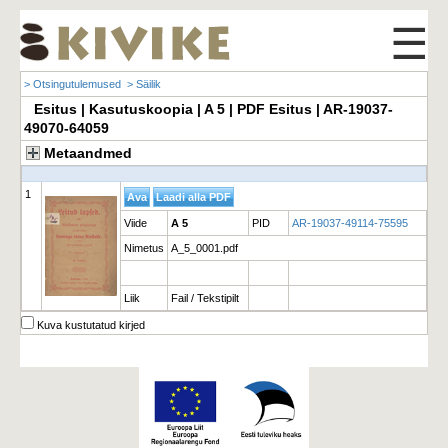
☰
> Otsingutulemused
> Säilik
Esitus | Kasutuskoopia | A 5 | PDF Esitus | AR-19037-
49070-64059
Metaandmed
1
Viide
A 5
PID
AR-19037-49114-75595
Nimetus
A_5_0001.pdf
Liik
Fail / Tekstipilt
Kuva kustutatud kirjed