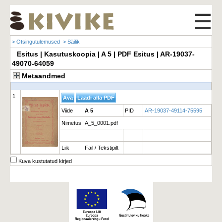
☰
> Otsingutulemused
> Säilik
Esitus | Kasutuskoopia | A 5 | PDF Esitus | AR-19037-
49070-64059
Metaandmed
1
Viide
A 5
PID
AR-19037-49114-75595
Nimetus
A_5_0001.pdf
Liik
Fail / Tekstipilt
Kuva kustutatud kirjed