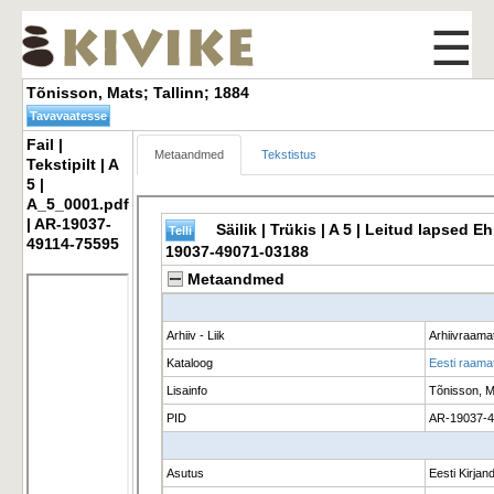
☰
Tõnisson, Mats; Tallinn; 1884 
Fail | 
Metaandmed
Tekstistus
Tekstipilt | A
5 |
A_5_0001.pdf
| AR-19037-
49114-75595