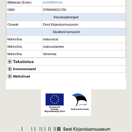
Bibliokirje (Ester)
b1905852*est
ISBN
9789949021758
Kasutuspiirangud
Omanik
Eesti Kirjandusmuuseum
Sisulised tunnused
Märksõna
toiduvarud
Märksõna
maksustamine
Märksõna
Venemaa
Tekstistus
Kommentaarid
Märksõnad