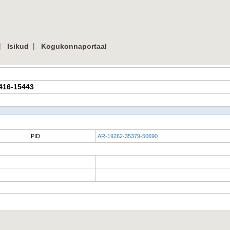
|
|
Isikud
Kogukonnaportaal
2416-15443
PID
AR-19262-35379-50690