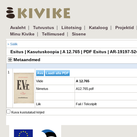
|
|
|
|
Avaleht
Tutvustus
Liitotsing
Kataloog
Projektid
|
|
Minu Kivike
Tellimused
Sisene
> Säilik
Esitus | Kasutuskoopia | A 12.765 | PDF Esitus | AR-19197-5
Metaandmed
1
Viide
A 12.765
Nimetus
A12.765.pdf
Liik
Fail / Tekstipilt
Kuva kustutatud kirjed