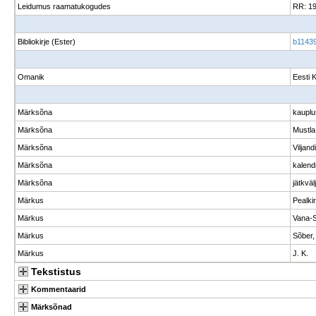
Leidumus raamatukogudes
RR: 1
Bibliokirje (Ester)
b11439
Omanik
Eesti 
Märksõna
kaupl
Märksõna
Mustla
Märksõna
Viljan
Märksõna
kalend
Märksõna
jätkvä
Märkus
Pealki
Märkus
Vana-S
Märkus
Sõber,
Märkus
J. K.
Tekstistus
Kommentaarid
Märksõnad