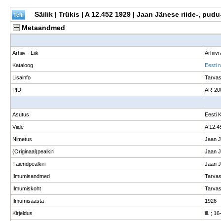
Säilik | Trükis | A 12.452 1929 | Jaan Jänese riide-, pu
Metaandmed
Arhiiv - Liik
Arhiiv
Kataloog
Eesti 
Lisainfo
Tarvas
PID
AR-20
Asutus
Eesti 
Viide
A 12.4
Nimetus
Jaan J
(Originaal)pealkiri
Jaan J
Täiendpealkiri
Jaan J
Ilmumisandmed
Tarvas
Ilmumiskoht
Tarvas
Ilmumisaasta
1926
Kirjeldus
ill. ; 