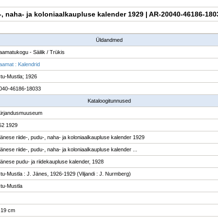
du-, naha- ja koloniaalkaupluse kalender 1929 | AR-20040-46186-180
Üldandmed
raamatukogu - Säilik / Trükis
raamat : Kalendrid
tu-Mustla; 1926
040-46186-18033
Kataloogitunnused
Kirjandusmuuseum
52 1929
änese riide-, pudu-, naha- ja koloniaalkaupluse kalender 1929
änese riide-, pudu-, naha- ja koloniaalkaupluse kalender ...
änese pudu- ja riidekaupluse kalender, 1928
tu-Mustla : J. Jänes, 1926-1929 (Viljandi : J. Nurmberg)
tu-Mustla
16-19 cm