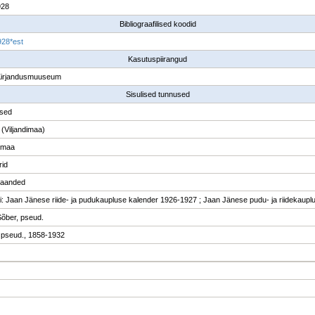
928
Bibliograafilised koodid
28*est
Kasutuspiirangud
Kirjandusmuuseum
Sisulised tunnused
used
 (Viljandimaa)
dimaa
rid
ljaanded
ri: Jaan Jänese riide- ja pudukaupluse kalender 1926-1927 ; Jaan Jänese pudu- ja riidekaup
õber, pseud.
 pseud., 1858-1932