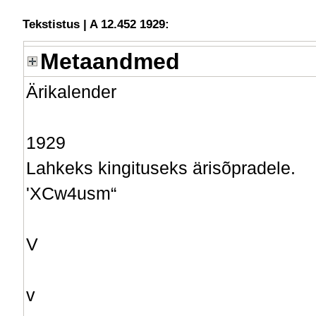
Tekstistus | A 12.452 1929:
Metaandmed
Ärikalender
1929
Lahkeks kingituseks ärisõpradele.
'XCw4usm“
V
v