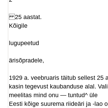
25 aastat.
Kõigile
lugupeetud
ärisõpradele,
1929 a. veebruaris täitub sellest 25 a
kasin tegevust kaubanduse alal. Vali
meelitas mind onu — tuntud^ üle
Eesti kõige suurema riideäri ja -lao