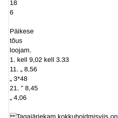
18
6
Päikese
tõus
loojam.
1. kell 9,02 kell 3.33
11. „ 8,56
„ 3*48
21. " 8,45
„ 4,06
Tagajärjekam kokkuhoidmisviis on