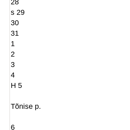
28
s 29
30
31
1
2
3
4
H 5
Tõnise p.
6