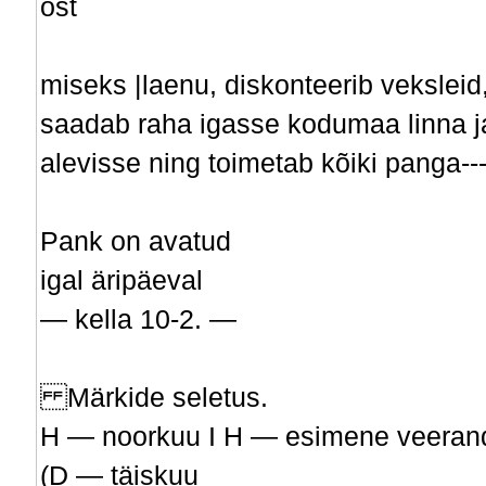
ost­
miseks |laenu, diskonteerib veksleid
saadab raha igasse kodumaa linna j
alevisse ning toimetab kõiki panga----
Pank on avatud
igal äripäeval
— kella 10-2. —
Märkide seletus.
H — noorkuu I H — esimene veeran
(D — täiskuu