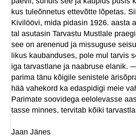
päevil, sündis see ja kauplus püsis 
kus tuleõnnetus ettevõtte lõpetas. Si
Kivilöövi, mida pidasin 1926. aasta 
tal asutasin Tarvastu Mustlale praeg
see on arenenud ja missuguse seis
likus kaubanduses, pole mul tarvis s
iga tarvastlane ja naabruse elanik. 
parima tänu kõigile senistele ärisõpr
hää vahekord ka edaspidigi meie va
Parimate soovidega eelolevasse aas
tasse minnes, tervitab kõiki tarvastlas
Jaan Jänes