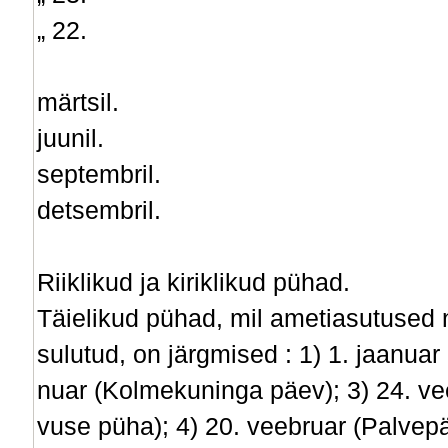
„ 22.
märtsil.
juunil.
septembril.
detsembril.
Riiklikud ja kiriklikud pühad.
Täielikud pühad, mil ametiasutused n
sulutud, on järgmised : 1) 1. jaanuar 
nuar (Kolmekuninga päev); 3) 24. vee
vuse püha); 4) 20. veebruar (Palvepä