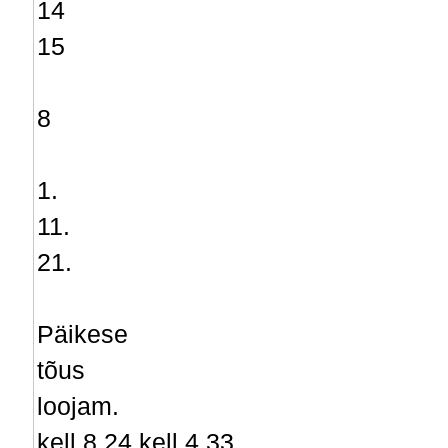
14
15
8
1.
11.
21.
Päikese
tõus
loojam.
kell 8,24 kell 4,33