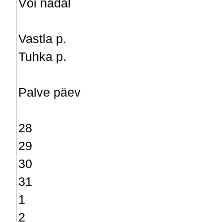
Või nädal
Vastla p.
Tuhka p.
Palve päev
28
29
30
31
1
2