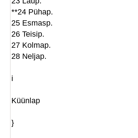
23 Laup.
**24 Pühap.
25 Esmasp.
26 Teisip.
27 Kolmap.
28 Neljap.
i
Küünlap
}