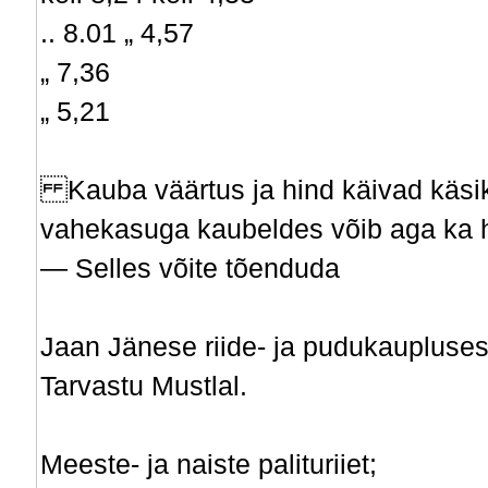
.. 8.01 „ 4,57
„ 7,36
„ 5,21
Kauba väärtus ja hind käivad käs
vahekasuga kaubeldes võib aga ka 
— Selles võite tõenduda
Jaan Jänese riide- ja pudukaupluse
Tarvastu Mustlal.
Meeste- ja naiste palituriiet;