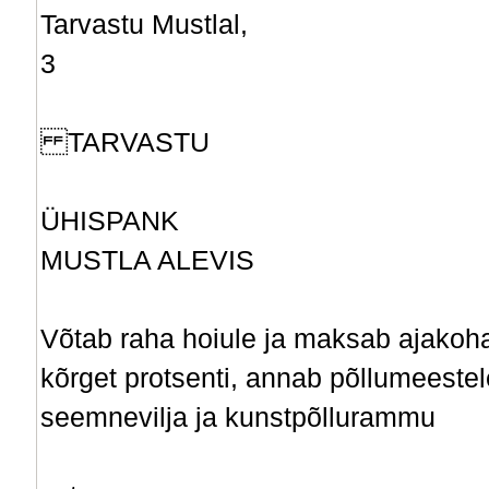
Tarvastu Mustlal,
3
TARVASTU
ÜHISPANK
MUSTLA ALEVIS
Võtab raha hoiule ja maksab ajakoh
kõrget protsenti, annab põllumeestel
seemnevilja ja kunstpõllurammu