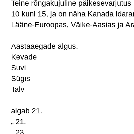
Teine rõngakujuline päikesevarjutus 
10 kuni 15, ja on näha Kanada idara
Lääne-Euroopas, Väike-Aasias ja Ar
Aastaaegade algus.
Kevade
Suvi
Sügis
Talv
algab 21.
„ 21.
„ 23.