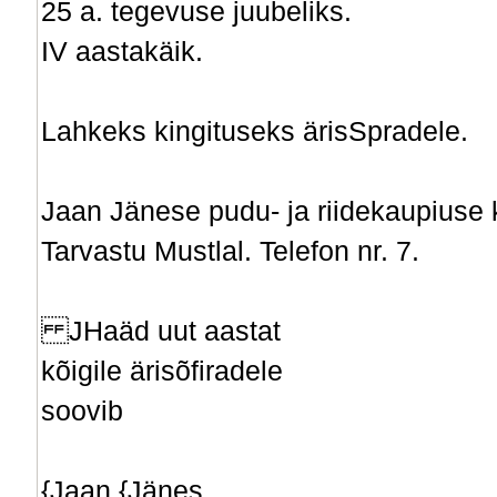
25 a. tegevuse juubeliks.
IV aastakäik.
Lahkeks kingituseks ärisSpradele.
Jaan Jänese pudu- ja riidekaupiuse k
Tarvastu Mustlal. Telefon nr. 7.
JHaäd uut aastat
kõigile ärisõfiradele
soovib
{Jaan {Jänes