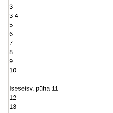
3
3 4
5
6
7
8
9
10
Iseseisv. püha 11
12
13