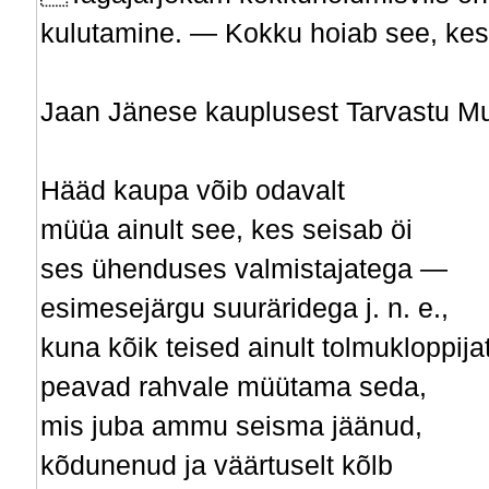
kulutamine. — Kokku hoiab see, kes
Jaan Jänese kauplusest Tarvastu Mu
Hääd kaupa võib odavalt
müüa ainult see, kes seisab öi­
ses ühenduses valmistajatega —
esimesejärgu suuräridega j. n. e.,
kuna kõik teised ainult tolmukloppij
peavad rahvale müütama seda,
mis juba ammu seisma jäänud,
kõdunenud ja väärtuselt kõlb­