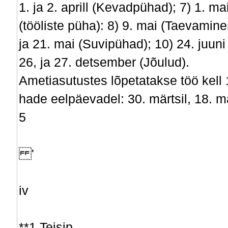
1. ja 2. aprill (Kevadpühad); 7) 1. ma
(tööliste püha): 8) 9. mai (Taevamine
ja 21. mai (Suvipühad); 10) 24. juuni
26, ja 27. detsember (Jõulud).
Ametiasutustes lõpetatakse töö kell 1
hade eelpäevadel: 30. märtsil, 18. mai
5
'
iv
**1 Teisip.