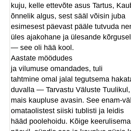
kuju, kelle ettevõte asus Tartus, Kau
õnnelik algus, sest sääl võisin juba
esimesest päevast pääle tutvuda ne
üles ajakohane ja ülesande kõrgusel 
— see oli hää kool.
Aastate möödudes
ja vilumuse omandades, tuli
tahtmine omal jalal tegutsema hakata.
duvalla — Tarvastu Väluste Tuulikul
mais kaupluse avasin. See enam-väh
omataolistest siiski tublisti ja leidis
hääd poolehoidu. Kõige keerulisemal