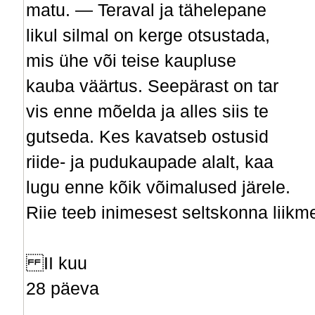
matu. — Teraval ja tähelepane­
likul silmal on kerge otsustada,
mis ühe või teise kaupluse
kauba väärtus. Seepärast on tar­
vis enne mõelda ja alles siis te­
gutseda. Kes kavatseb ostusid
riide- ja pudukaupade alalt, kaa­
lugu enne kõik võimalused järele.
Riie teeb inimesest seltskonna liikm
II kuu
28 päeva