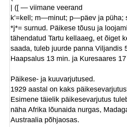
| ([ — viimane veerand
k'=kell; m—minut; p—päev ja püha;
*j*= surnud. Päikese tõusu ja looja
tähendatud Tartu kellaaeg, et õiget 
saada, tuleb juurde panna Viljandis 
Haapsalus 13 min. ja Kuresaares 17
Päikese- ja kuuvarjutused.
1929 aastal on kaks päikesevarjutus
Esimene täielik päikesevarjutus tuleb
näha Afrika lõunaida nurgas, Madagas
Austraalia põhjaosas.