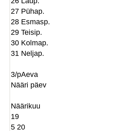
26 Laup.
27 Pühap.
28 Esmasp.
29 Teisip.
30 Kolmap.
31 Neljap.
3/pAeva
Nääri päev
Näärikuu
19
5 20