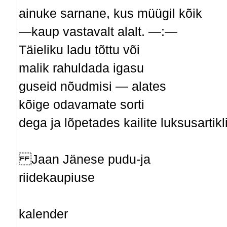
ainuke sarnane, kus müügil kõik
—kaup vastavalt alalt. —:—
Täieliku ladu tõttu või­
malik rahuldada igasu­
guseid nõudmisi — alates
kõige odavamate sorti­
dega ja lõpetades kailite luksusartikl
Jaan Jänese pudu-ja
riidekaupiuse
kalender