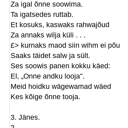
Za igal õnne soowima.
Ta igatsedes ruttab.
Et kosuks, kaswaks rahwajõud
Za annaks wilja küli . . .
£> kurnaks maod siin wihm ei põu
Saaks täidet salw ja sült.
Ses soowis panen kokku käed:
El, „Onne andku looja".
Meid hoidku wägewamad wäed
Kes kõige õnne tooja.
3. Jänes.
2