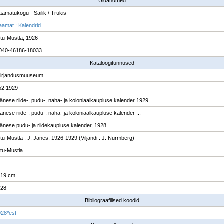
Üldandmed
raamatukogu - Säilik / Trükis
raamat : Kalendrid
tu-Mustla; 1926
040-46186-18033
Kataloogitunnused
Kirjandusmuuseum
52 1929
änese riide-, pudu-, naha- ja koloniaalkaupluse kalender 1929
änese riide-, pudu-, naha- ja koloniaalkaupluse kalender ...
änese pudu- ja riidekaupluse kalender, 1928
tu-Mustla : J. Jänes, 1926-1929 (Viljandi : J. Nurmberg)
tu-Mustla
16-19 cm
928
Bibliograafilised koodid
28*est