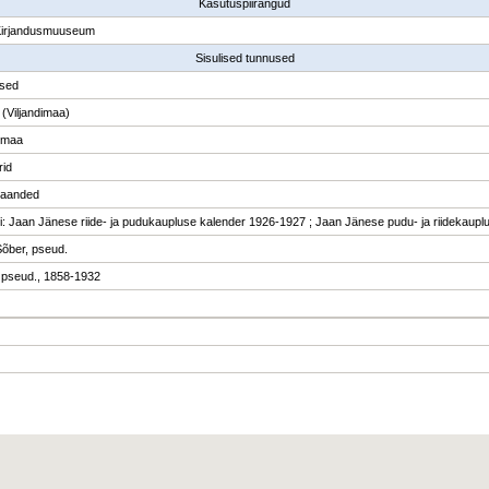
Kasutuspiirangud
Kirjandusmuuseum
Sisulised tunnused
used
 (Viljandimaa)
dimaa
rid
ljaanded
ri: Jaan Jänese riide- ja pudukaupluse kalender 1926-1927 ; Jaan Jänese pudu- ja riidekaup
õber, pseud.
 pseud., 1858-1932