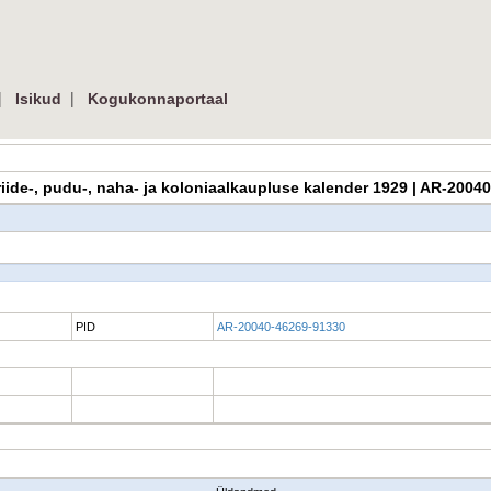
|
|
Isikud
Kogukonnaportaal
e riide-, pudu-, naha- ja koloniaalkaupluse kalender 1929 | AR-200
PID
AR-20040-46269-91330