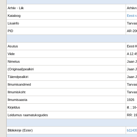
Arhiiv - Liik
Arhiiv
Kataloog
Eesti 
Lisainfo
Tarvas
PID
AR-20
Asutus
Eesti 
Viide
A 12.4
Nimetus
Jaan J
(Originaal)pealkiri
Jaan J
Täiendpealkiri
Jaan J
Ilmumisandmed
Tarvas
Ilmumiskoht
Tarvas
Ilmumisaasta
1926
Kirjeldus
ill. ; 
Leidumus raamatukogudes
RR: 1
Bibliokirje (Ester)
b11439