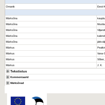
Omanik
Eesti 
Märksõna
kaupl
Märksõna
Mustla
Märksõna
Viljan
Märksõna
kalend
Märksõna
jätkvä
Märkus
Pealki
Märkus
Vana-S
Märkus
Sõber,
Märkus
J. K.
Tekstistus
Kommentaarid
Märksõnad