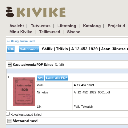
|
|
|
|
Avaleht
Tutvustus
Liitotsing
Kataloog
Projektid
|
|
Minu Kivike
Tellimused
Sisene
> Otsingutulemused
Säilik | Trükis | A 12.452 1929 | Jaan Jänes
Kasutuskoopia PDF Esitus
(1 faili)
1
Viide
A 12.452 1929
Nimetus
A_12_452_1929_0001.pdf
Liik
Fail / Tekstipilt
Kuva kustutatud kirjed
Metaandmed