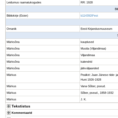
Leidumus raamatukogudes
RR: 1928
Bi
Bibliokirje (Ester)
b1143928*est
Omanik
Eesti Kirjandusmuuseum
Märksõna
kauplused
Märksõna
Mustla (Viljandimaa)
Märksõna
Viljandimaa
Märksõna
kalendrid
Märksõna
jätkväljaanded
Märkus
Pealkiri: Jaan Jänese riide-
Hunt 1926-1928
Märkus
Vana-Sõber, pseud.
Märkus
Sõber, pseud., 1858-1932
Märkus
J. K.
Tekstistus
Kommentaarid