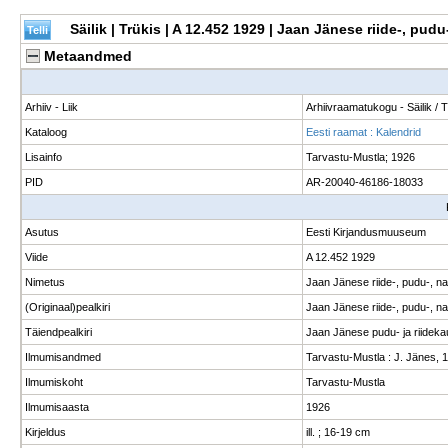
Säilik | Trükis | A 12.452 1929 | Jaan Jänese riide-, pu
Metaandmed
Arhiiv - Liik
Arhiivraamatukogu - Säilik / 
Kataloog
Eesti raamat : Kalendrid
Lisainfo
Tarvastu-Mustla; 1926
PID
AR-20040-46186-18033
Asutus
Eesti Kirjandusmuuseum
Viide
A 12.452 1929
Nimetus
Jaan Jänese riide-, pudu-, n
(Originaal)pealkiri
Jaan Jänese riide-, pudu-, na
Täiendpealkiri
Jaan Jänese pudu- ja riideka
Ilmumisandmed
Tarvastu-Mustla : J. Jänes, 1
Ilmumiskoht
Tarvastu-Mustla
Ilmumisaasta
1926
Kirjeldus
ill. ; 16-19 cm