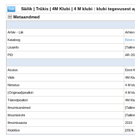
Säilik | Trükis | 4M Klubi | 4 M klubi : klubi tegevusest 
Metaandmed
Arhiiv - Liik
Arhiiv
Kataloog
Eesti 
Lisainfo
[Tallin
PID
AR-20
Asutus
Eesti 
Viide
4M Klu
Nimetus
4 M klu
(Originaal)pealkiri
4 M klu
Täiendpealkiri
4M Klu
Ilmumisandmed
[Tallin
Ilmumiskoht
[Tallinn
Ilmumisaasta
2015
Kirjeldus
[20] lk.