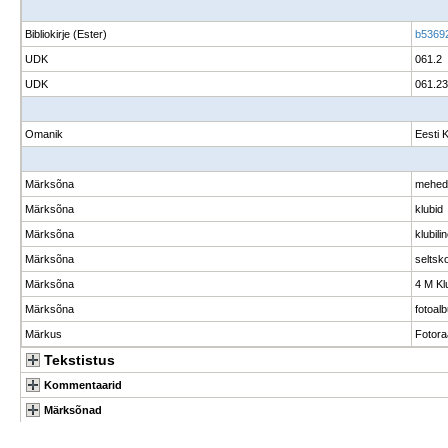
Bibliokirje (Ester)
b5369
UDK
061.2
UDK
061.2
Omanik
Eesti 
Märksõna
mehed
Märksõna
klubid
Märksõna
klubili
Märksõna
seltsko
Märksõna
4 M Kl
Märksõna
fotoal
Märkus
Fotora
Tekstistus
Kommentaarid
Märksõnad