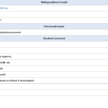
Bibliograafilised koodid
266*est
37
Kasutuspiirangud
Kirjandusmuuseum
Sisulised tunnused
ne tegevus
ndlik elu
ubi
bumid
amat on tehtud 4 eksemplaris