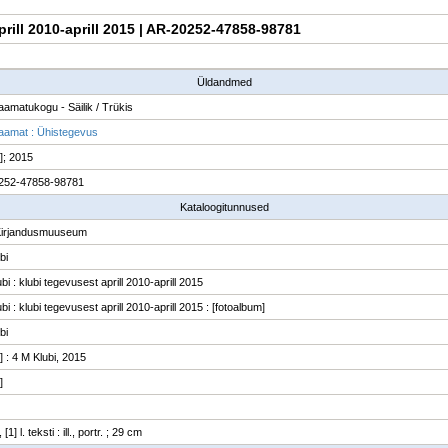
aprill 2010-aprill 2015 | AR-20252-47858-98781
Üldandmed
raamatukogu - Säilik / Trükis
raamat : Ühistegevus
n]; 2015
252-47858-98781
Kataloogitunnused
Kirjandusmuuseum
bi
bi : klubi tegevusest aprill 2010-aprill 2015
bi : klubi tegevusest aprill 2010-aprill 2015 : [fotoalbum]
bi
n] : 4 M Klubi, 2015
]
, [1] l. teksti : ill., portr. ; 29 cm