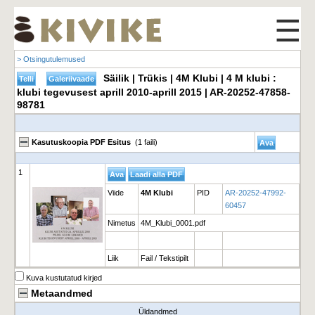
☰
> Otsingutulemused
Säilik | Trükis | 4M Klubi | 4 M klubi :
klubi tegevusest aprill 2010-aprill 2015 | AR-20252-47858-
98781
Kasutuskoopia PDF Esitus
(1 faili)
1
Viide
4M Klubi
PID
AR-20252-47992-
60457
Nimetus
4M_Klubi_0001.pdf
Liik
Fail / Tekstipilt
Kuva kustutatud kirjed
Metaandmed
Üldandmed