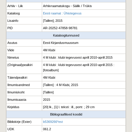
Arhiiv - Liik
Arhiivraamatukogu - Säilik / Trükis
Kataloog
Eesti raamat : Ühistegevus
Lisainfo
[Tallinn]; 2015
PID
AR-20252-47858-98781
Kataloogitunnused
Asutus
Eesti Kirjandusmuuseum
Viide
4M Klubi
Nimetus
4 M klubi : klubi tegevusest aprill 2010-aprill 2015
(Originaal)pealkiri
4 M klubi : klubi tegevusest aprill 2010-aprill 2015 :
[fotoalbum]
Täiendpealkiri
4M Klubi
Ilmumisandmed
[Tallinn] : 4 M Klubi, 2015
Ilmumiskoht
[Tallinn]
Ilmumisaasta
2015
Kirjeldus
[20] lk., [1] l. teksti : ill., portr. ; 29 cm
Bibliograafilised koodid
Bibliokirje (Ester)
b5369266*est
UDK
061.2