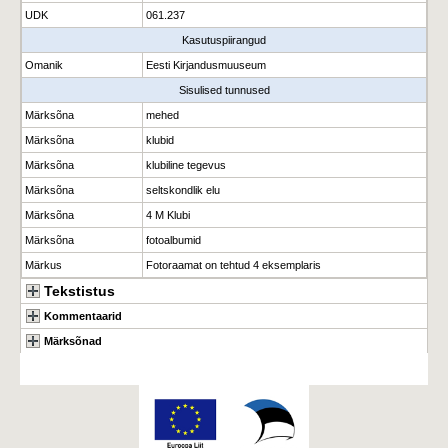
UDK
061.237
Kasutuspiirangud
Omanik
Eesti Kirjandusmuuseum
Sisulised tunnused
Märksõna
mehed
Märksõna
klubid
Märksõna
klubiline tegevus
Märksõna
seltskondlik elu
Märksõna
4 M Klubi
Märksõna
fotoalbumid
Märkus
Fotoraamat on tehtud 4 eksemplaris
Tekstistus
Kommentaarid
Märksõnad