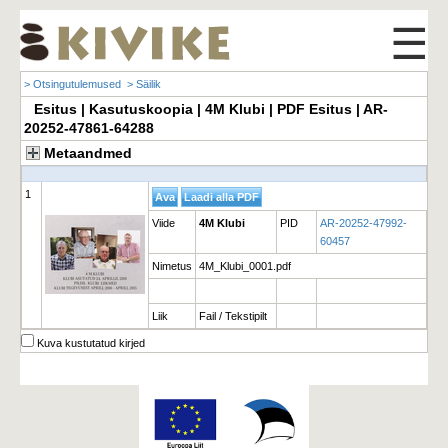
☰
> Otsingutulemused
> Säilik
Esitus | Kasutuskoopia | 4M Klubi | PDF Esitus | AR-
20252-47861-64288
Metaandmed
1
Viide
4M Klubi
PID
AR-20252-47992-
60457
Nimetus
4M_Klubi_0001.pdf
Liik
Fail / Tekstipilt
Kuva kustutatud kirjed