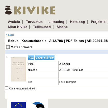
|
|
|
|
Avaleht
Tutvustus
Liitotsing
Kataloog
Projektid
|
|
Minu Kivike
Tellimused
Sisene
> Säilik
Esitus | Kasutuskoopia | A 12.798 | PDF Esitus | AR-20294-4
Metaandmed
1
Viide
A 12.798
Nimetus
A_12_798_0001.pdf
Liik
Fail / Tekstipilt
Kuva kustutatud kirjed