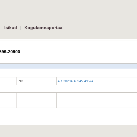
|
|
Isikud
Kogukonnaportaal
5899-20900
PID
AR-20294-45945-49574