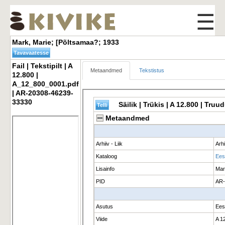
☰
Mark, Marie; [Põltsamaa?; 1933 
Fail | Tekstipilt | A 
Metaandmed
Tekstistus
12.800 |
A_12_800_0001.pdf
| AR-20308-46239-
33330