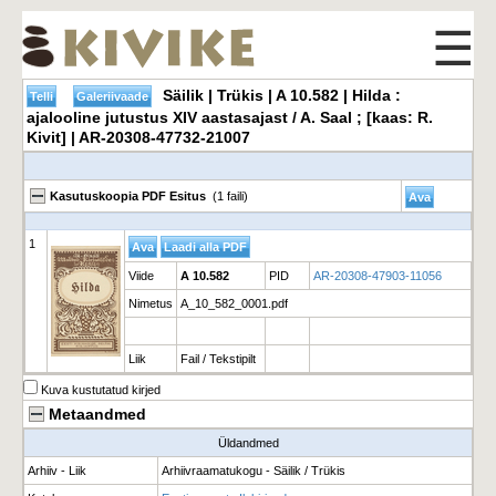
☰
Säilik | Trükis | A 10.582 | Hilda :
ajalooline jutustus XIV aastasajast / A. Saal ; [kaas: R.
Kivit] | AR-20308-47732-21007
Kasutuskoopia PDF Esitus
(1 faili)
1
Viide
A 10.582
PID
AR-20308-47903-11056
Nimetus
A_10_582_0001.pdf
Liik
Fail / Tekstipilt
Kuva kustutatud kirjed
Metaandmed
Üldandmed
Arhiiv - Liik
Arhiivraamatukogu - Säilik / Trükis