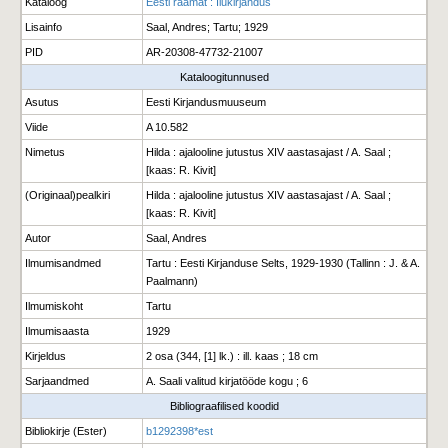
Kataloog
Eesti raamat : Ilukirjandus
Lisainfo
Saal, Andres; Tartu; 1929
PID
AR-20308-47732-21007
Kataloogitunnused
Asutus
Eesti Kirjandusmuuseum
Viide
A 10.582
Nimetus
Hilda : ajalooline jutustus XIV aastasajast / A. Saal ;
[kaas: R. Kivit]
(Originaal)pealkiri
Hilda : ajalooline jutustus XIV aastasajast / A. Saal ;
[kaas: R. Kivit]
Autor
Saal, Andres
Ilmumisandmed
Tartu : Eesti Kirjanduse Selts, 1929-1930 (Tallinn : J. & A.
Paalmann)
Ilmumiskoht
Tartu
Ilmumisaasta
1929
Kirjeldus
2 osa (344, [1] lk.) : ill. kaas ; 18 cm
Sarjaandmed
A. Saali valitud kirjatööde kogu ; 6
Bibliograafilised koodid
Bibliokirje (Ester)
b1292398*est