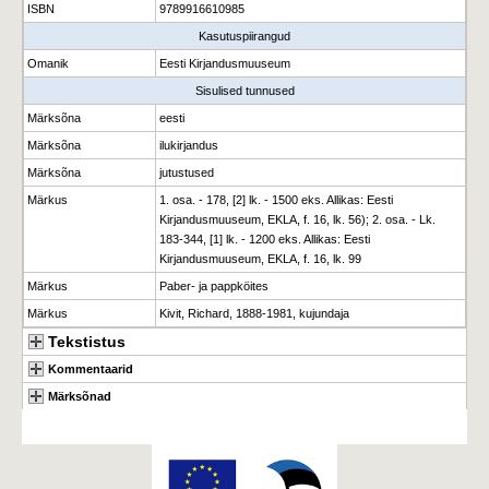
ISBN
9789916610985
Kasutuspiirangud
Omanik
Eesti Kirjandusmuuseum
Sisulised tunnused
Märksõna
eesti
Märksõna
ilukirjandus
Märksõna
jutustused
Märkus
1. osa. - 178, [2] lk. - 1500 eks. Allikas: Eesti
Kirjandusmuuseum, EKLA, f. 16, lk. 56); 2. osa. - Lk.
183-344, [1] lk. - 1200 eks. Allikas: Eesti
Kirjandusmuuseum, EKLA, f. 16, lk. 99
Märkus
Paber- ja pappköites
Märkus
Kivit, Richard, 1888-1981, kujundaja
Tekstistus
Kommentaarid
Märksõnad