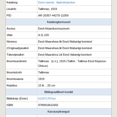
Kataloog
Eesti raamat : Ajalookirjandus
Lisainfo
Tallinnas; 1919
PID
AR-20357-44270-11059
Kataloogitunnused
Asutus
Eesti Kirjandusmuuseum
Viide
A 11.220
Nimetus
Eesti Maarahwa liit Eesti Wabariigi loomisel
(Originaal)pealkiri
Eesti Maarahwa liit Eesti Wabariigi loomisel
Täiendpealkiri
Eesti Maarahva Liit Eesti Vabariigi loomisel
Ilmumisandmed
Tallinnas : [s.n.], 1919 (Tallinn : Tallinna Eesti Kirjastus-
Ühisus)
Ilmumiskoht
Tallinnas
Ilmumisaasta
1919
Kirjeldus
15 lk. ; 20 cm
Bibliograafilised koodid
Bibliokirje (Ester)
b1207176*est
ISBN
9789916611692
Kasutuspiirangud