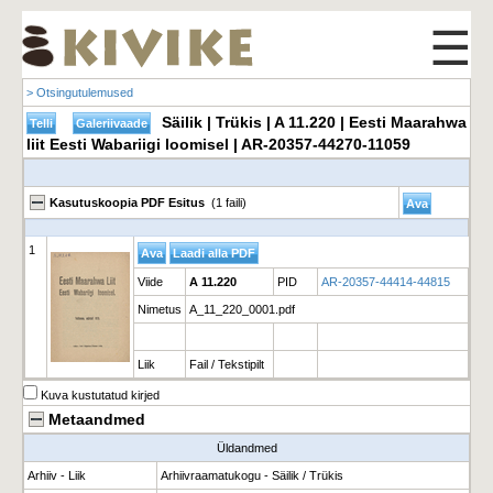
☰
> Otsingutulemused
Säilik | Trükis | A 11.220 | Eesti Maarahwa
liit Eesti Wabariigi loomisel | AR-20357-44270-11059
Kasutuskoopia PDF Esitus
(1 faili)
1
Viide
A 11.220
PID
AR-20357-44414-44815
Nimetus
A_11_220_0001.pdf
Liik
Fail / Tekstipilt
Kuva kustutatud kirjed
Metaandmed
Üldandmed
Arhiiv - Liik
Arhiivraamatukogu - Säilik / Trükis