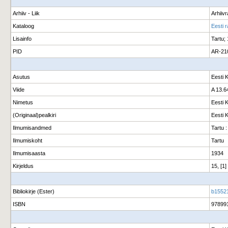
Arhiiv - Liik
Arhiiv
Kataloog
Eesti 
Lisainfo
Tartu;
PID
AR-21
Asutus
Eesti 
Viide
A 13.6
Nimetus
Eesti 
(Originaal)pealkiri
Eesti 
Ilmumisandmed
Tartu :
Ilmumiskoht
Tartu
Ilmumisaasta
1934
Kirjeldus
15, [1]
Bibliokirje (Ester)
b1552
ISBN
97899