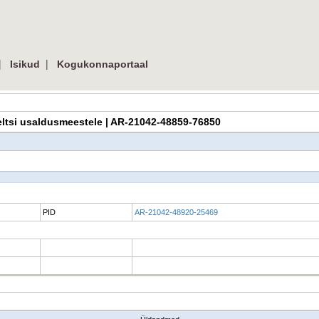
|
|
Isikud
Kogukonnaportaal
 Seltsi usaldusmeestele | AR-21042-48859-76850
PID
AR-21042-48920-25469