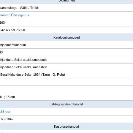
Üldandmed
raamatukogu - Säilik / Trükis
raamat : Ühistegevus
 1934
042-48859-76850
Kataloogitunnused
Kirjandusmuuseum
43
Kirjanduse Seltsi usaldusmeestele
Kirjanduse Seltsi usaldusmeestele
 Eesti Kirjanduse Selts, 1934 (Tartu : G. Roht)
 lk. ; 18 cm
Bibliograafilised koodid
163*est
16621042
Kasutuspiirangud