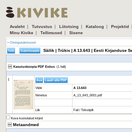
|
|
|
|
Avaleht
Tutvustus
Liitotsing
Kataloog
Projektid
|
|
Minu Kivike
Tellimused
Sisene
> Otsingutulemused
Säilik | Trükis | A 13.643 | Eesti Kirjanduse
Kasutuskoopia PDF Esitus
(1 faili)
1
Viide
A 13.643
Nimetus
A_13_643_0001.pdf
Liik
Fail / Tekstipilt
Kuva kustutatud kirjed
Metaandmed