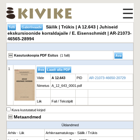
☰
Säilik | Trükis | A 12.643 | Juhiseid
ekskursioonide korraldajaile / E. Eisenschmidt | AR-21073-
46565-28994
Kasutuskoopia PDF Esitus
(1 faili)
1
Viide
A 12.643
PID
AR-21073-46650-20729
Nimetus
A_12_643_0001.pdf
Liik
Fail / Tekstipilt
Kuva kustutatud kirjed
Metaandmed
Üldandmed
Arhiiv - Liik
Arhiivraamatukogu - Säilik / Trükis