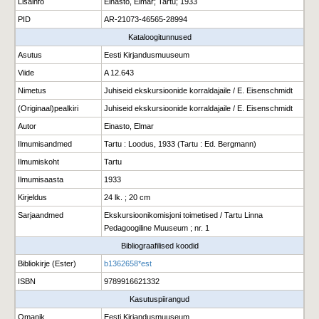
Lisainfo
Einasto, Elmar; Tartu; 1933
PID
AR-21073-46565-28994
Kataloogitunnused
Asutus
Eesti Kirjandusmuuseum
Viide
A 12.643
Nimetus
Juhiseid ekskursioonide korraldajaile / E. Eisenschmidt
(Originaal)pealkiri
Juhiseid ekskursioonide korraldajaile / E. Eisenschmidt
Autor
Einasto, Elmar
Ilmumisandmed
Tartu : Loodus, 1933 (Tartu : Ed. Bergmann)
Ilmumiskoht
Tartu
Ilmumisaasta
1933
Kirjeldus
24 lk. ; 20 cm
Sarjaandmed
Ekskursioonikomisjoni toimetised / Tartu Linna
Pedagoogiline Muuseum ; nr. 1
Bibliograafilised koodid
Bibliokirje (Ester)
b1362658*est
ISBN
9789916621332
Kasutuspiirangud
Omanik
Eesti Kirjandusmuuseum