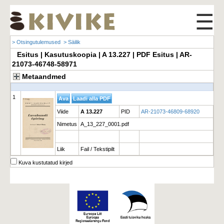
☰
> Otsingutulemused
> Säilik
Esitus | Kasutuskoopia | A 13.227 | PDF Esitus | AR-
21073-46748-58971
Metaandmed
1
Viide
A 13.227
PID
AR-21073-46809-68920
Nimetus
A_13_227_0001.pdf
Liik
Fail / Tekstipilt
Kuva kustutatud kirjed