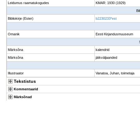
Leidumus raamatukogudes
KMAR: 1930 (1929)
Bi
Bibliokirje (Ester)
b2230233*est
Omanik
Eesti Kirjandusmuuseum
Märksõna
kalendrid
Märksõna
jätkväljaanded
Illustraator
Vanatoa, Juhan, toimetaja
Tekstistus
Kommentaarid
Märksõnad