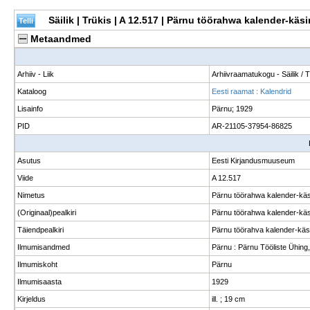
Säilik | Trükis | A 12.517 | Pärnu töörahwa kalender-kä
Metaandmed
Arhiiv - Liik
Arhiivraamatukogu - Säilik / 
Kataloog
Eesti raamat : Kalendrid
Lisainfo
Pärnu; 1929
PID
AR-21105-37954-86825
Asutus
Eesti Kirjandusmuuseum
Viide
A 12.517
Nimetus
Pärnu töörahwa kalender-kä
(Originaal)pealkiri
Pärnu töörahwa kalender-käsi
Täiendpealkiri
Pärnu töörahva kalender-käs
Ilmumisandmed
Pärnu : Pärnu Tööliste Ühing
Ilmumiskoht
Pärnu
Ilmumisaasta
1929
Kirjeldus
ill. ; 19 cm