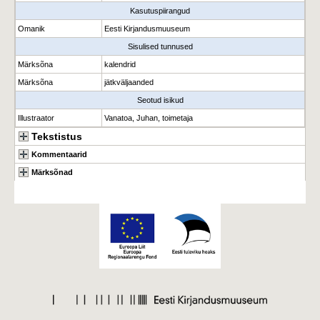
Kasutuspiirangud
Omanik
Eesti Kirjandusmuuseum
Sisulised tunnused
Märksõna
kalendrid
Märksõna
jätkväljaanded
Seotud isikud
Illustraator
Vanatoa, Juhan, toimetaja
Tekstistus
Kommentaarid
Märksõnad