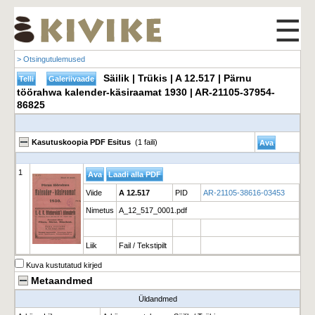
☰
> Otsingutulemused
Säilik | Trükis | A 12.517 | Pärnu
töörahwa kalender-käsiraamat 1930 | AR-21105-37954-
86825
Kasutuskoopia PDF Esitus
(1 faili)
1
Viide
A 12.517
PID
AR-21105-38616-03453
Nimetus
A_12_517_0001.pdf
Liik
Fail / Tekstipilt
Kuva kustutatud kirjed
Metaandmed
Üldandmed