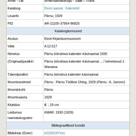
Arhiiv - Liik
Arhiivraamatukogu - Säilik / Trükis
Kataloog
Eesti raamat : Kalendrid
Lisainfo
Pärnu; 1929
PID
AR-21105-37954-86825
Kataloogitunnused
Asutus
Eesti Kirjandusmuuseum
Viide
A 12.517
Nimetus
Pärnu töörahwa kalender-käsiraamat 1930
(Originaal)pealkiri
Pärnu töörahwa kalender-käsiraamat ... / toimetanud J.
Wanatoa
Täiendpealkiri
Pärnu töörahva kalender-käsiraamat
Ilmumisandmed
Pärnu : Pärnu Tööliste Ühing, 1929 (Pärnu : A. Jansen)
Ilmumiskoht
Pärnu
Ilmumisaasta
1929
Kirjeldus
ill. ; 19 cm
Leidumus
KMAR: 1930 (1929)
raamatukogudes
Bibliograafilised koodid
Bibliokirje (Ester)
b2230233*est