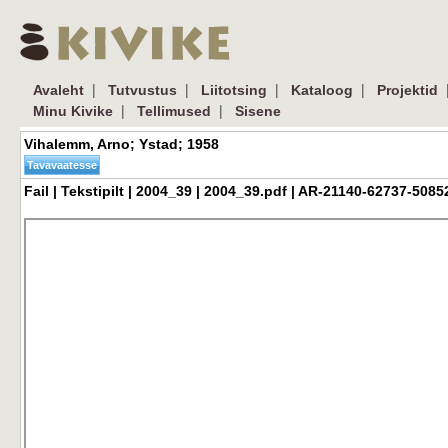
| 
| 
| 
| 
|
Avaleht
Tutvustus
Liitotsing
Kataloog
Projektid
| 
| 
Minu Kivike
Tellimused
Sisene
Vihalemm, Arno; Ystad; 1958 
Fail | Tekstipilt | 2004_39 | 2004_39.pdf | AR-21140-62737-50852