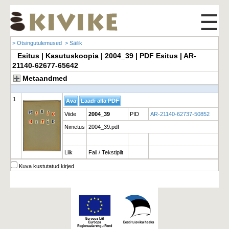
☰
> Otsingutulemused
> Säilik
Esitus | Kasutuskoopia | 2004_39 | PDF Esitus | AR-
21140-62677-65642
Metaandmed
1
Viide
2004_39
PID
AR-21140-62737-50852
Nimetus
2004_39.pdf
Liik
Fail / Tekstipilt
Kuva kustutatud kirjed