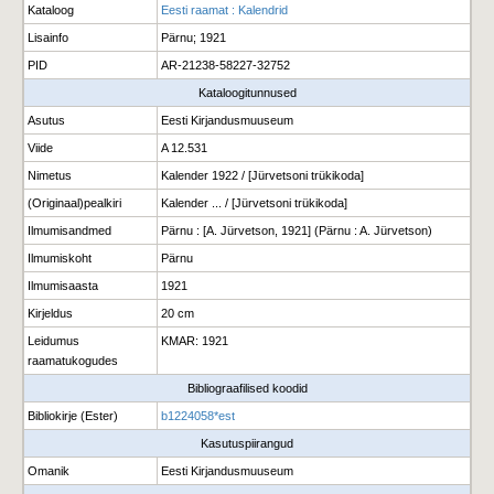
Kataloog
Eesti raamat : Kalendrid
Lisainfo
Pärnu; 1921
PID
AR-21238-58227-32752
Kataloogitunnused
Asutus
Eesti Kirjandusmuuseum
Viide
A 12.531
Nimetus
Kalender 1922 / [Jürvetsoni trükikoda]
(Originaal)pealkiri
Kalender ... / [Jürvetsoni trükikoda]
Ilmumisandmed
Pärnu : [A. Jürvetson, 1921] (Pärnu : A. Jürvetson)
Ilmumiskoht
Pärnu
Ilmumisaasta
1921
Kirjeldus
20 cm
Leidumus
KMAR: 1921
raamatukogudes
Bibliograafilised koodid
Bibliokirje (Ester)
b1224058*est
Kasutuspiirangud
Omanik
Eesti Kirjandusmuuseum