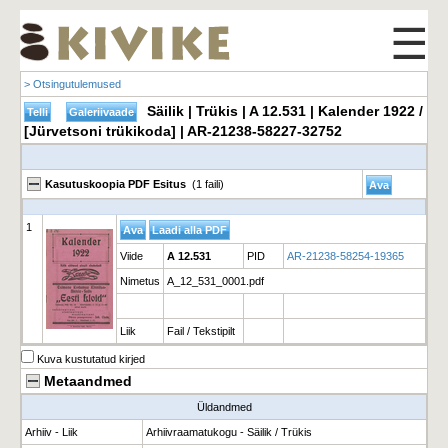
☰
> Otsingutulemused
Säilik | Trükis | A 12.531 | Kalender 1922 /
[Jürvetsoni trükikoda] | AR-21238-58227-32752
Kasutuskoopia PDF Esitus
(1 faili)
1
Viide
A 12.531
PID
AR-21238-58254-19365
Nimetus
A_12_531_0001.pdf
Liik
Fail / Tekstipilt
Kuva kustutatud kirjed
Metaandmed
Üldandmed
Arhiiv - Liik
Arhiivraamatukogu - Säilik / Trükis