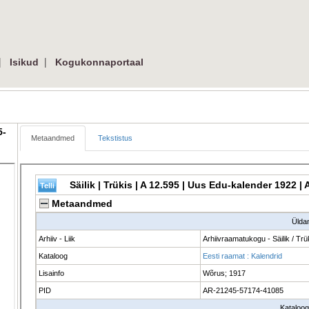
 
| 
Isikud
Kogukonnaportaal
5-
Metaandmed
Tekstistus