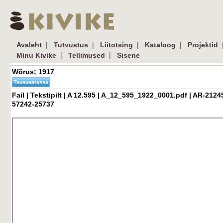
| 
| 
| 
| 
|
Avaleht
Tutvustus
Liitotsing
Kataloog
Projektid
| 
| 
Minu Kivike
Tellimused
Sisene
Wõrus; 1917 
Fail | Tekstipilt | A 12.595 | A_12_595_1922_0001.pdf | AR-2124
57242-25737